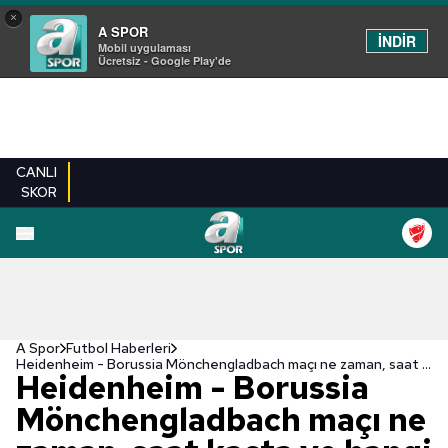
×
A SPOR
İNDİR
Mobil uygulaması
Ücretsiz - Google Play'de
CANLI
SKOR
A Spor
Futbol Haberleri
Heidenheim - Borussia Mönchengladbach maçı ne zaman, saat kaçta ve hangi kanalda? | Almanya Bundesliga
Heidenheim - Borussia
Mönchengladbach maçı ne