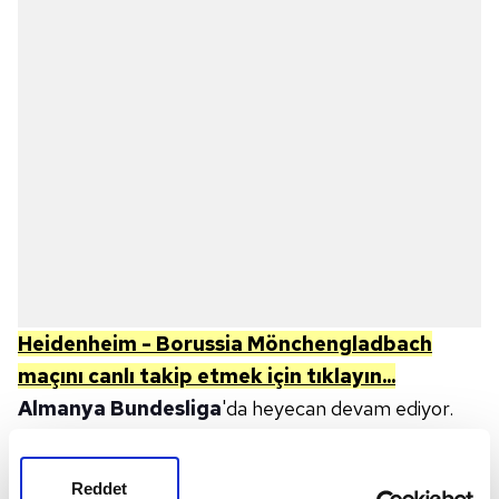
Heidenheim - Borussia Mönchengladbach
m
açını canlı takip etmek için tıklayın...
Almanya Bundesliga
'da heyecan devam ediyor.
Heidenheim ile Borussia Mönchengladbach kozlarını
paylaşacak. Maç ile ilgili tüm detaylar merak ediliyor
Reddet