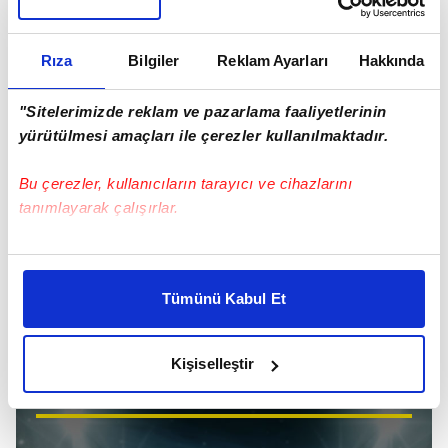
ve arama motorlarında araştırılıyor. Peki,
Heidenheim - Borussia Mönchengladbach maçı ne
Rıza
Bilgiler
Reklam Ayarları
Hakkında
zaman, saat kaçta? Hangi kanalda canlı
yayınlanacak?
"Sitelerimizde reklam ve pazarlama faaliyetlerinin
HEIDENHEIM - BORUSSIA
yürütülmesi amaçları ile çerezler kullanılmaktadır.
MÖNCHENGLADBACH
MAÇI NE ZAMAN, SAAT
KAÇTA? HANGİ KANALDA CANLI
Bu çerezler, kullanıcıların tarayıcı ve cihazlarını
YAYINLANACAK?
tanımlayarak çalışırlar.
Heidenheim - Borussia Mönchengladbach maçı 16
Bu çerezlere izin vermeniz halinde sizlere özel
Mart Cumartesi günü saat 17:30'da beIN
kişiselleştirilmiş reklamlar sunabilir, sayfalarımızda sizlere
Connect'te canlı yayınlanacak.
Tümünü Kabul Et
daha iyi reklam deneyimi yaşatabiliriz. Bunu yaparken
EVDE YAPABİLECEĞİNİZ SPOR HAREKETLERİ
amacımızın size daha iyi bir reklam deneyimi sunmak
🤸🏻VE FİT TARİFLER İÇİN 👉🏼TIKLAYIN...
olduğunu ve sizlere en iyi içerikleri sunabilmek adına
Kişiselleştir
elimizden gelen çabayı gösterdiğimizi ve bu noktada,
ASpor
CANLI YAYIN
reklamların maliyetlerimizi karşılamak noktasında tek gelir
kalemimiz olduğunu sizlere hatırlatmak isteriz.