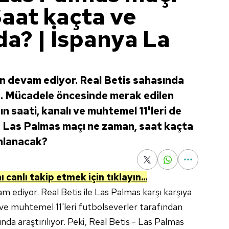
aat kaçta ve
da? | İspanya La
n devam ediyor. Real Betis sahasında
. Mücadele öncesinde merak edilen
n saati, kanalı ve muhtemel 11'leri de
s - Las Palmas maçı ne zaman, saat kaçta
ınlanacak?
 canlı takip etmek için tıklayın...
 ediyor. Real Betis ile Las Palmas karşı karşıya
 ve muhtemel 11'leri futbolseverler tarafından
da araştırılıyor. Peki, Real Betis - Las Palmas