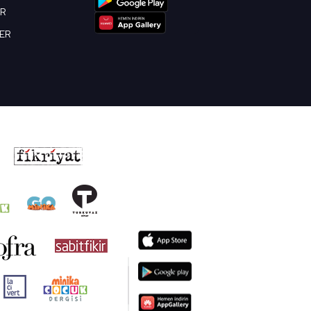
OR
BER