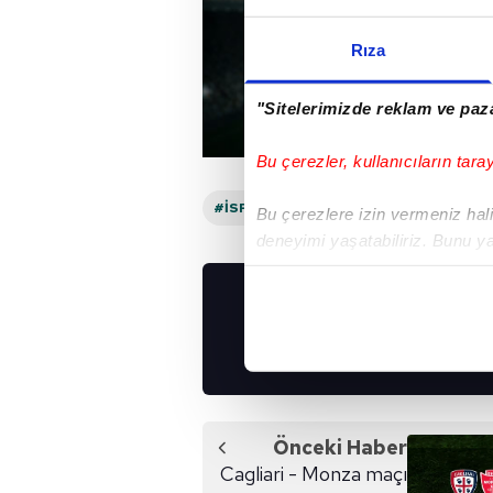
Rıza
"Sitelerimizde reklam ve paza
Bu çerezler, kullanıcıların tara
#İSPANYA
Bu çerezlere izin vermeniz halin
deneyimi yaşatabiliriz. Bunu y
içerikleri sunabilmek adına el
noktasında tek gelir kalemimiz 
UYGULAMALARIMIZ
İNDİRİN!
Her halükârda, kullanıcılar, bu 
Sizlere daha iyi bir hizmet sun
çerezler vasıtasıyla çeşitli kiş
Önceki Haber
amacıyla kullanılmaktadır. Diğer
Cagliari - Monza maçı
reklam/pazarlama faaliyetlerinin