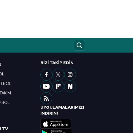
kin detaylı bilgi için Ayarlar
ak ve sitemizde ilgili
BIZI TAKIP EDIN
O
OL
ETBOL
 TAKIM
YBOL
UYGULAMALARIMIZI
R
İNDİRİN!
I TV