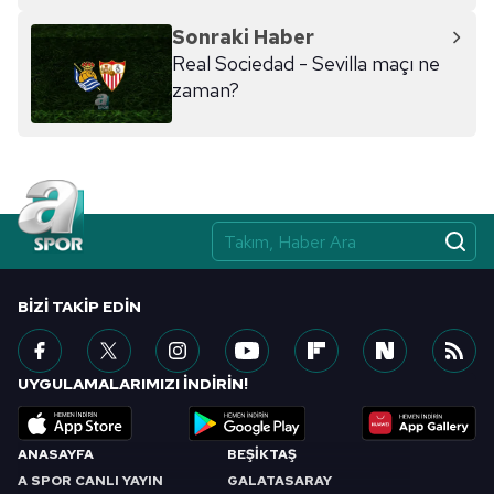
hazırlanmış Aydınlatma Metnimizi okumak ve sitemizde
Sonraki Haber
ilgili mevzuata uygun olarak kullanılan çerezlerle ilgili bilgi
Real Sociedad - Sevilla maçı ne
almak için lütfen
tıklayınız
.
zaman?
BIZI TAKIP EDIN
UYGULAMALARIMIZI İNDİRİN!
ANASAYFA
BEŞİKTAŞ
A SPOR CANLI YAYIN
GALATASARAY