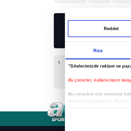
UYGULAMALARIMIZ
Reddet
İNDİRİN!
Rıza
Önceki Haber
"Sitelerimizde reklam ve paza
Rekorların adamı:
Haaland
Bu çerezler, kullanıcıların tara
Bu çerezlere izin vermeniz halin
deneyimi yaşatabiliriz. Bunu y
içerikleri sunabilmek adına el
noktasında tek gelir kalemimiz 
RSS
YAYIN AKIŞI
FREKANSLAR
Her halükârda, kullanıcılar, bu 