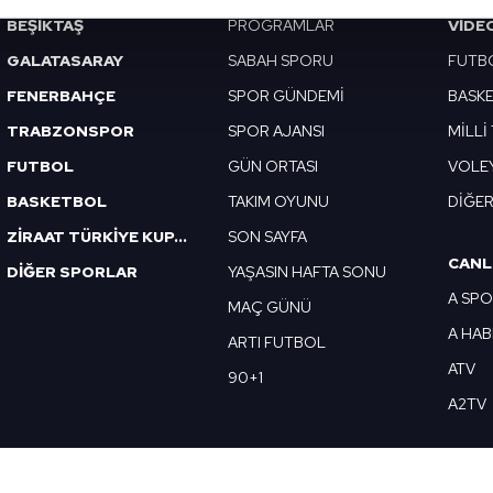
BEŞİKTAŞ
PROGRAMLAR
VIDE
abilmek için İnternet Sitemizde kendimize ve üçüncü kişilere ait 
GALATASARAY
SABAH SPORU
FUTB
isel verileriniz işlenmekte olup gerekli olan çerezler bilgi toplum
FENERBAHÇE
SPOR GÜNDEMİ
BASK
 çerezler, sitemizin daha işlevsel kılınması ve kişiselleştirilmes
 yapılması, amaçlarıyla sınırlı olarak açık rızanız dahilinde kulla
TRABZONSPOR
SPOR AJANSI
MİLLİ
FUTBOL
GÜN ORTASI
VOLE
aşağıda yer alan panel vasıtasıyla belirleyebilirsiniz. Çerezlere iliş
BASKETBOL
TAKIM OYUNU
DİĞE
lgilendirme Metnimizi
ziyaret edebilirsiniz.
ZİRAAT TÜRKİYE KUPASI
SON SAYFA
Korunması Kanunu uyarınca hazırlanmış Aydınlatma Metnimizi okum
CANL
DİĞER SPORLAR
YAŞASIN HAFTA SONU
 çerezlerle ilgili bilgi almak için lütfen
tıklayınız
.
A SP
MAÇ GÜNÜ
A HA
ARTI FUTBOL
ATV
90+1
A2TV