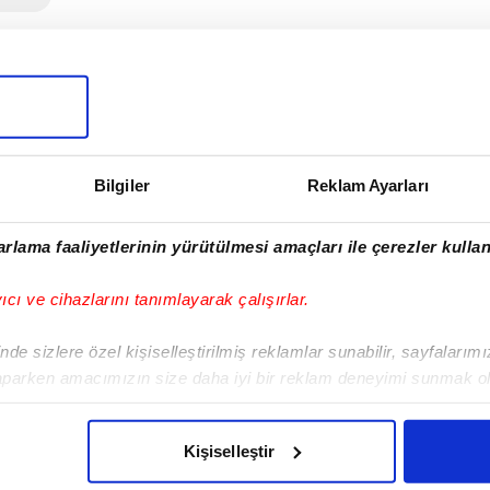
I
Bilgiler
Reklam Ayarları
Sonraki Haber
rlama faaliyetlerinin yürütülmesi amaçları ile çerezler kullan
Man. City - Liverpool
| CANLI
yıcı ve cihazlarını tanımlayarak çalışırlar.
de sizlere özel kişiselleştirilmiş reklamlar sunabilir, sayfalarım
aparken amacımızın size daha iyi bir reklam deneyimi sunmak ol
imizden gelen çabayı gösterdiğimizi ve bu noktada, reklamların ma
olduğunu sizlere hatırlatmak isteriz.
VERI POLITIKASI
GIZLILIK BILDIRIMI
KÜNYE / İLETIŞIM
Kişiselleştir
çerezlere izin vermedikleri takdirde, kullanıcılara hedefli reklaml