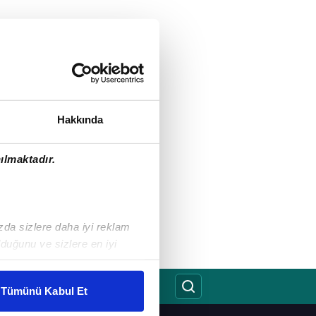
Hakkında
ılmaktadır.
ızda sizlere daha iyi reklam
duğunu ve sizlere en iyi
liyetlerimizi karşılamak
Tümünü Kabul Et
ar gösterilmeyecektir."