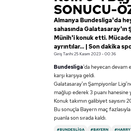
SONUCU-Ö
Almanya Bundesliga'da hey
sahasında Galatasaray'ın Ş
Münih'i konuk etti. Mücadel
ayrıntılar... | Son dakika sp
Giriş Tarihi:
25 Kasım 2023 - 00:36
Bundesliga
'da heyecan devam ed
karşı karşıya geldi.
Galatasaray'ın Şampiyonlar Ligi'
mağlup ederek 3 puanı hanesine y
Konuk takımın galibiyet sayısını 
Bu sonuçla Bayern maç fazlasıyla 3
puanla son sırada kaldı.
#BUNDESLIGA
#BAYERN
#HARRY