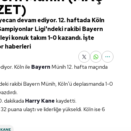
ZET)
ecan devam ediyor. 12. haftada Köln
ampiyonlar Ligi'ndeki rakibi Bayern
eyi konuk takım 1-0 kazandı. İşte
or haberleri
iyor. Köln ile
Bayern
Münih 12. hafta maçında
ndeki rakibi Bayern Münih, Köln'ü deplasmanda 1-0
azdırdı.
20. dakikada
Harry Kane
kaydetti.
2 puana ulaştı ve liderliğe yükseldi. Köln ise 6
 KANE