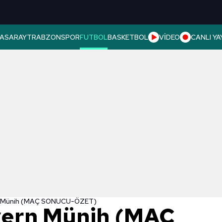
ASARAY
TRABZONSPOR
FUTBOL
BASKETBOL
VİDEO
CANLI YA
rn Münih (MAÇ SONUCU-ÖZET)
yern Münih (MAÇ