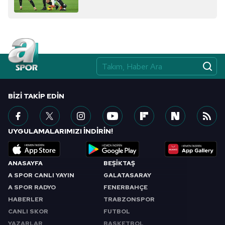
almak için lütfen
tıklayınız
.
BIZI TAKIP EDIN
UYGULAMALARIMIZI İNDİRİN!
ANASAYFA
BEŞİKTAŞ
A SPOR CANLI YAYIN
GALATASARAY
A SPOR RADYO
FENERBAHÇE
HABERLER
TRABZONSPOR
CANLI SKOR
FUTBOL
YAZARLAR
BASKETBOL