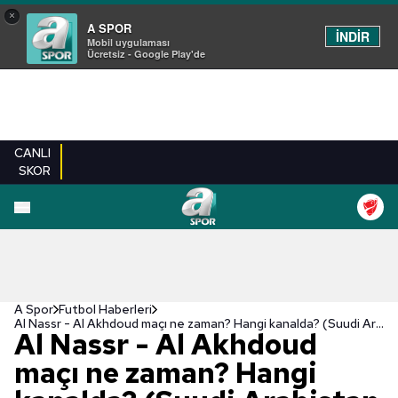
×
A SPOR
İNDİR
Mobil uygulaması
Ücretsiz - Google Play'de
CANLI
SKOR
A Spor
Futbol Haberleri
Al Nassr - Al Akhdoud maçı ne zaman? Hangi kanalda? (Suudi Arabistan Pro Lig)
Al Nassr - Al Akhdoud
maçı ne zaman? Hangi