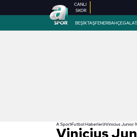
CANLI
SKOR
BEŞİKTAŞ
FENERBAHÇE
GALAT
A Spor
Futbol Haberleri
Vinicius Junior 
Vinicius Jun