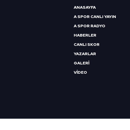
6698 sayılı Kişisel Verilerin 
ANASAYFA
mevzuata uygun olarak kullanılan
A SPOR CANLI YAYIN
A SPOR RADYO
HABERLER
CANLI SKOR
YAZARLAR
GALERİ
VİDEO