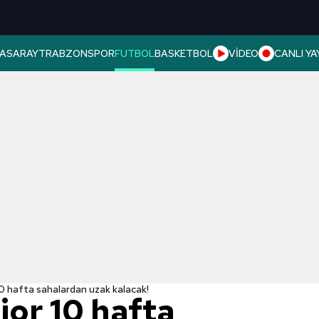
ASARAY
TRABZONSPOR
FUTBOL
BASKETBOL
VİDEO
CANLI YA
10 hafta sahalardan uzak kalacak!
ior 10 hafta