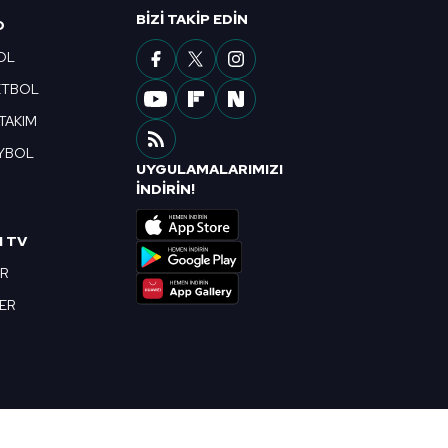
ak ve sitemizde ilgili
BIZI TAKIP EDIN
O
OL
ETBOL
 TAKIM
YBOL
UYGULAMALARIMIZI
R
İNDİRİN!
I TV
OR
BER