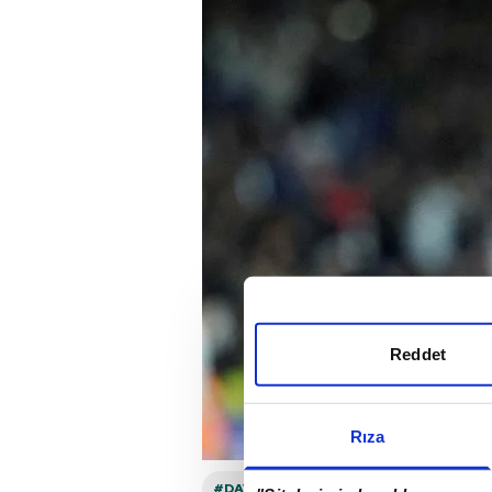
Reddet
Rıza
#DAVINSON SANCHEZ
#VINICIUS J