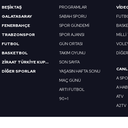
Korunması Kanunu uyarınca hazırlanmış Aydınlatma Metnimizi okum
BEŞİKTAŞ
PROGRAMLAR
VIDE
 çerezlerle ilgili bilgi almak için lütfen
tıklayınız
.
GALATASARAY
SABAH SPORU
FUTB
FENERBAHÇE
SPOR GÜNDEMİ
BASK
TRABZONSPOR
SPOR AJANSI
MİLLİ
FUTBOL
GÜN ORTASI
VOLE
BASKETBOL
TAKIM OYUNU
DİĞE
ZİRAAT TÜRKİYE KUPASI
SON SAYFA
CANL
DİĞER SPORLAR
YAŞASIN HAFTA SONU
A SP
MAÇ GÜNÜ
A HA
ARTI FUTBOL
ATV
90+1
A2TV