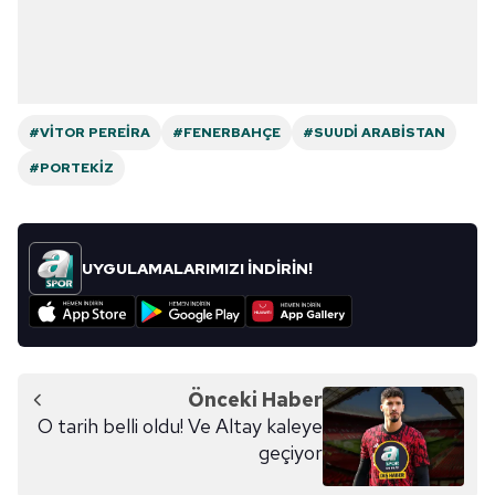
#VITOR PEREIRA
#FENERBAHÇE
#SUUDI ARABISTAN
#PORTEKIZ
UYGULAMALARIMIZI İNDİRİN!
Önceki Haber
O tarih belli oldu! Ve Altay kaleye
geçiyor