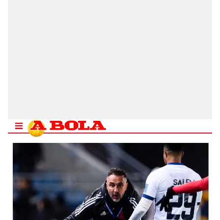
reklam/pazarlama faaliyetlerinin yapılması, amaçlarıyla
sınırlı olarak açık rızanız dahilinde kullanılacaktır.
Çerezlere ilişkin tercihlerinizi aşağıda yer alan panel
vasıtasıyla belirleyebilirsiniz. Çerezlere ilişkin detaylı bilgi
için Ayarlar butonuna tıklayabilir,
Çerez Bilgilendirme
Metnimizi
ziyaret edebilirsiniz.
6698 sayılı Kişisel Verilerin Korunması Kanunu uyarınca
hazırlanmış Aydınlatma Metnimizi okumak ve sitemizde
ilgili mevzuata uygun olarak kullanılan çerezlerle ilgili bilgi
almak için lütfen
tıklayınız
.