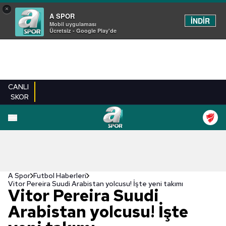
×
A SPOR
İNDİR
Mobil uygulaması
Ücretsiz - Google Play'de
CANLI
SKOR
A Spor
Futbol Haberleri
Vitor Pereira Suudi Arabistan yolcusu! İşte yeni takımı
Vitor Pereira Suudi
Arabistan yolcusu! İşte