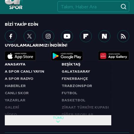
vasıtasıyla belirleyebilirsiniz. Çerezlere ilişkin detaylı bilgi
için Ayarlar butonuna tıklayabilir,
Çerez Bilgilendirme
Metnimizi
ziyaret edebilirsiniz.
BIZI TAKIP EDIN
6698 sayılı Kişisel Verilerin Korunması Kanunu uyarınca
hazırlanmış Aydınlatma Metnimizi okumak ve sitemizde
UYGULAMALARIMIZI İNDİRİN!
ilgili mevzuata uygun olarak kullanılan çerezlerle ilgili bilgi
almak için lütfen
tıklayınız
.
ANASAYFA
BEŞİKTAŞ
A SPOR CANLI YAYIN
GALATASARAY
A SPOR RADYO
FENERBAHÇE
HABERLER
TRABZONSPOR
CANLI SKOR
FUTBOL
YAZARLAR
BASKETBOL
GALERİ
ZİRAAT TÜRKİYE KUPASI
VİDEO
DİĞER SPORLAR
TÜMÜ
PROGRAMLAR
VIDEO