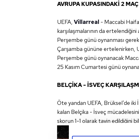
AVRUPA KUPASINDAKİ 2 MAÇ
UEFA,
Villarreal
- Maccabi Haifa
karşılaşmalarının da ertelendiğin
Perşembe günü oynanması gereken 
Çarşamba gününe ertelenirken, 
Perşembe günü oynanacak Maccabi
25 Kasım Cumartesi günü oynanaca
BELÇİKA - İSVEÇ KARŞILAŞM
Öte yandan UEFA, Brüksel'de iki İ
kalan Belçika - İsveç mücadelesin
skorun 1-1 olarak tayin edildiğini bil