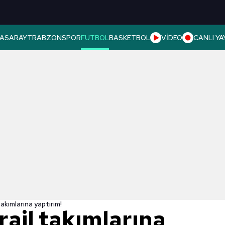
ASARAY
TRABZONSPOR
FUTBOL
BASKETBOL
VİDEO
CANLI YA
takımlarına yaptırım!
ail takımlarına