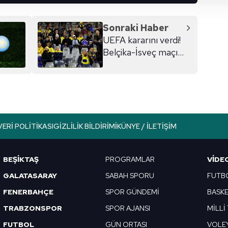
 çerezler, sitemizin daha işlevsel kılınması ve kişiselleştirilmes
 yapılması, amaçlarıyla sınırlı olarak açık rızanız dahilinde kulla
Sonraki Haber
UEFA kararını verdi!
aşağıda yer alan panel vasıtasıyla belirleyebilirsiniz. Çerezlere iliş
Belçika-İsveç maçı...
lgilendirme Metnimizi
ziyaret edebilirsiniz.
Korunması Kanunu uyarınca hazırlanmış Aydınlatma Metnimizi okum
 çerezlerle ilgili bilgi almak için lütfen
tıklayınız
.
VERI POLITIKASI
GIZLILIK BILDIRIMI
KÜNYE / İLETIŞIM
BEŞİKTAŞ
PROGRAMLAR
VIDE
GALATASARAY
SABAH SPORU
FUTB
FENERBAHÇE
SPOR GÜNDEMİ
BASK
TRABZONSPOR
SPOR AJANSI
MİLLİ
FUTBOL
GÜN ORTASI
VOLE