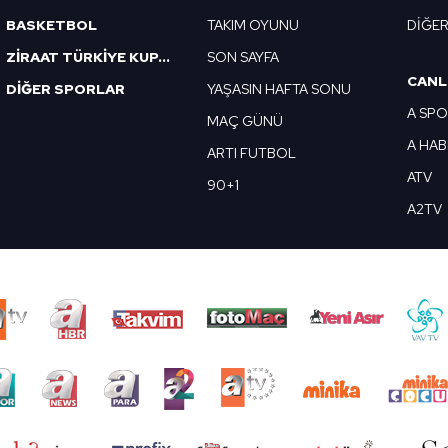
BASKETBOL
TAKIM OYUNU
DİĞE
ZİRAAT TÜRKİYE KUPASI
SON SAYFA
CANL
DİĞER SPORLAR
YAŞASIN HAFTA SONU
A SP
MAÇ GÜNÜ
A HA
ARTI FUTBOL
ATV
90+1
A2TV