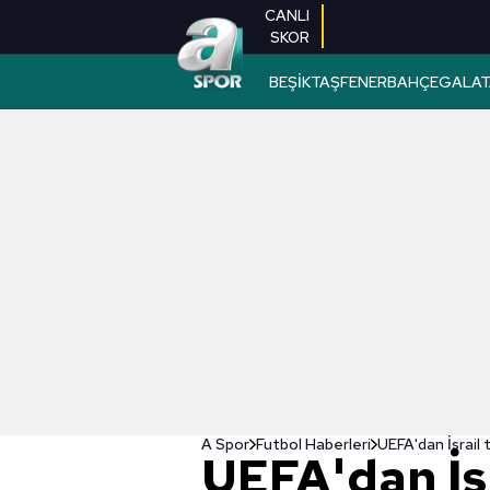
CANLI
SKOR
BEŞİKTAŞ
FENERBAHÇE
GALAT
A Spor
Futbol Haberleri
UEFA'dan İsrail 
UEFA'dan İsr