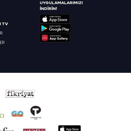
UYGULAMALARIMIZI
R
İNDİRİN!
I TV
OR
BER