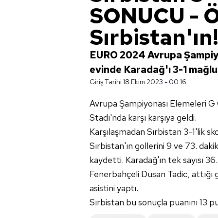
SONUCU - Ö
Sırbistan'ın
EURO 2024 Avrupa Şampiyon
evinde Karadağ'ı 3-1 mağlup
Giriş Tarihi:
18 Ekim 2023 - 00:16
Avrupa Şampiyonası Elemeleri G
Stadı'nda karşı karşıya geldi.
Karşılaşmadan Sırbistan 3-1'lik skor
Sırbistan'ın gollerini 9 ve 73. dak
kaydetti. Karadağ'ın tek sayısı 36.
Fenerbahçeli Dusan Tadic, attığı g
asistini yaptı.
Sırbistan bu sonuçla puanını 13 p