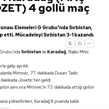
ZET) 4 gollü maç
!
ası Elemeleri G Grubu'nda Sırbistan,
 etti. Mücadeleyi Sırbistan 3-1 kazandı.
 Grubu'nda
Sırbistan
ile
Karadağ
, Rajko Mitic
la galip ayrıldı.
ikalarda Mitrovic, 77. dakikada Dusan Tadic
 dakikada Jovetic'ten geldi.
olün yanı sıra Mitrovic'in 73. dakikada attığı golün
uana yükseltirken, Karadağ 8 puanda kaldı.