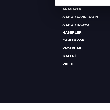
ANASAYFA
Sizlere daha iyi bir hizmet sun
A SPOR CANLI YAYIN
çerezler vasıtasıyla çeşitli kiş
amacıyla kullanılmaktadır. Diğer
A SPOR RADYO
reklam/pazarlama faaliyetlerinin
HABERLER
CANLI SKOR
Çerezlere ilişkin tercihlerinizi 
butonuna tıklayabilir,
Çerez Bi
YAZARLAR
GALERİ
6698 sayılı Kişisel Verilerin 
VİDEO
mevzuata uygun olarak kullanılan