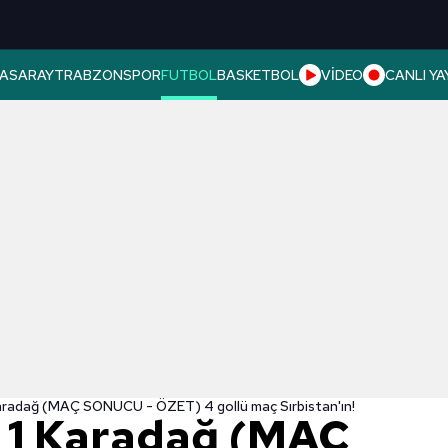
ASARAY
TRABZONSPOR
FUTBOL
BASKETBOL
VİDEO
CANLI YA
 Karadağ (MAÇ SONUCU - ÖZET) 4 gollü maç Sırbistan'ın!
- 1 Karadağ (MAÇ