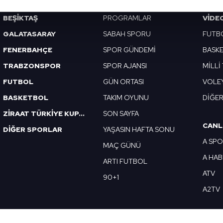
BEŞİKTAŞ
PROGRAMLAR
VIDE
abilmek için İnternet Sitemizde kendimize ve üçüncü kişilere ait 
GALATASARAY
SABAH SPORU
FUTB
isel verileriniz işlenmekte olup gerekli olan çerezler bilgi toplum
 çerezler, sitemizin daha işlevsel kılınması ve kişiselleştirilmes
FENERBAHÇE
SPOR GÜNDEMİ
BASK
 yapılması, amaçlarıyla sınırlı olarak açık rızanız dahilinde kulla
TRABZONSPOR
SPOR AJANSI
MİLLİ
FUTBOL
GÜN ORTASI
VOLE
aşağıda yer alan panel vasıtasıyla belirleyebilirsiniz. Çerezlere iliş
lgilendirme Metnimizi
ziyaret edebilirsiniz.
BASKETBOL
TAKIM OYUNU
DİĞE
ZİRAAT TÜRKİYE KUPASI
SON SAYFA
Korunması Kanunu uyarınca hazırlanmış Aydınlatma Metnimizi okum
CANL
DİĞER SPORLAR
YAŞASIN HAFTA SONU
 çerezlerle ilgili bilgi almak için lütfen
tıklayınız
.
A SP
MAÇ GÜNÜ
A HA
ARTI FUTBOL
ATV
90+1
A2TV