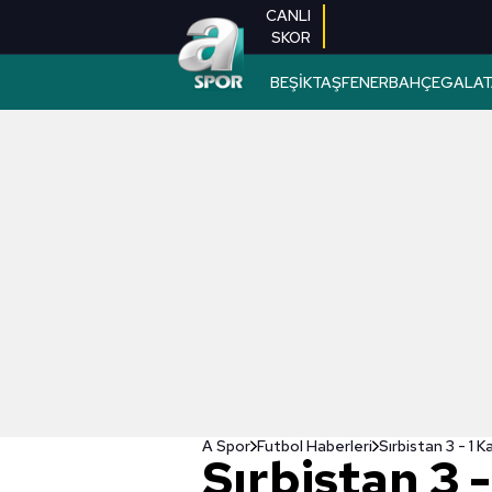
CANLI
SKOR
BEŞİKTAŞ
FENERBAHÇE
GALAT
A Spor
Futbol Haberleri
Sırbistan 3 - 1
Sırbistan 3 