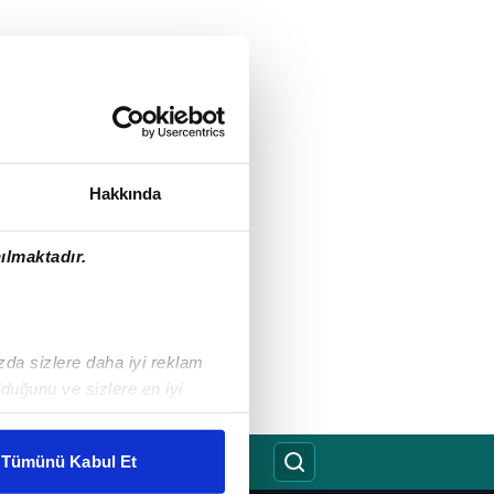
Hakkında
ılmaktadır.
ızda sizlere daha iyi reklam
duğunu ve sizlere en iyi
liyetlerimizi karşılamak
Tümünü Kabul Et
ar gösterilmeyecektir."