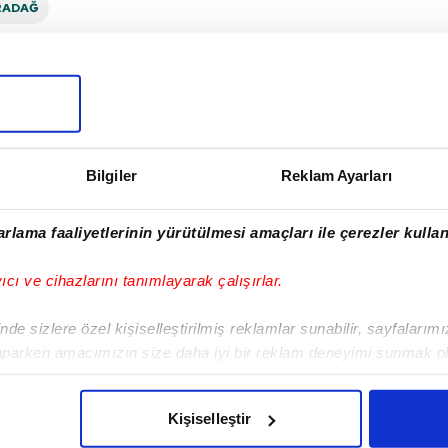
RADAĞ
I
Bilgiler
Reklam Ayarları
Sonraki Haber
rlama faaliyetlerinin yürütülmesi amaçları ile çerezler kullan
Ukrayna geriden geldi!
yıcı ve cihazlarını tanımlayarak çalışırlar.
de sizlere özel kişiselleştirilmiş reklamlar sunabilir, sayfalarım
aparken amacımızın size daha iyi bir reklam deneyimi sunmak ol
imizden gelen çabayı gösterdiğimizi ve bu noktada, reklamların ma
olduğunu sizlere hatırlatmak isteriz.
Kişiselleştir
VERI POLITIKASI
GIZLILIK BILDIRIMI
KÜNYE / İLETIŞIM
çerezlere izin vermedikleri takdirde, kullanıcılara hedefli reklaml