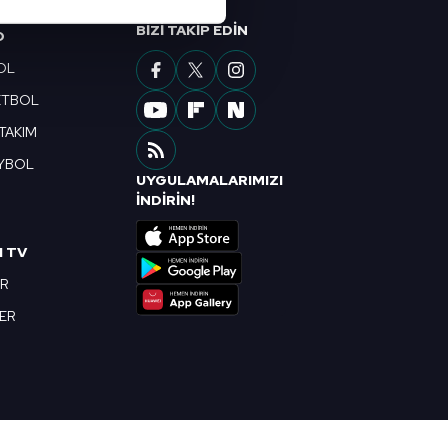
BIZI TAKIP EDIN
O
çerezler kullanılmaktadır. Bu
OL
u hizmetlerinin sunulması
i ve sizlere yönelik
ETBOL
nılacaktır.
 TAKIM
YBOL
kin detaylı bilgi için Ayarlar
UYGULAMALARIMIZI
R
İNDİRİN!
ak ve sitemizde ilgili
I TV
OR
BER