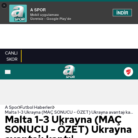
×
A SPOR
İNDİR
Mobil uygulaması
Ücretsiz - Google Play'de
CANLI
SKOR
A Spor
Futbol Haberleri
Malta 1-3 Ukrayna (MAÇ SONUCU - ÖZET) Ukrayna avantajı kaptı!
Malta 1-3 Ukrayna (MAÇ
SONUCU - ÖZET) Ukrayna