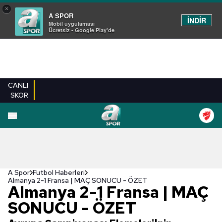
×
A SPOR
İNDİR
Mobil uygulaması
Ücretsiz - Google Play'de
CANLI
SKOR
A Spor
Futbol Haberleri
Almanya 2-1 Fransa | MAÇ SONUCU - ÖZET
Almanya 2-1 Fransa | MAÇ
SONUCU - ÖZET