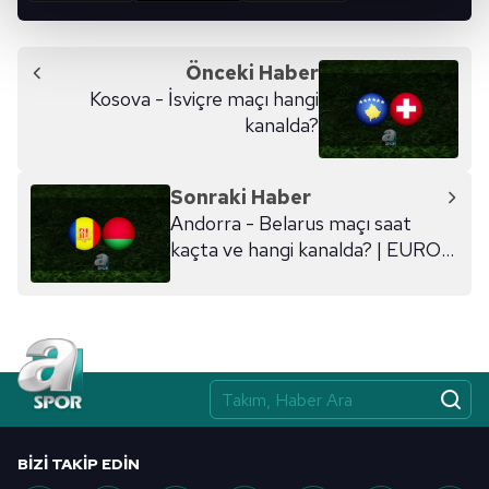
kalemimiz olduğunu sizlere hatırlatmak isteriz.
Her halükârda, kullanıcılar, bu çerezlere izin vermedikleri
Önceki Haber
takdirde, kullanıcılara hedefli reklamlar
Kosova - İsviçre maçı hangi
gösterilmeyecektir."
kanalda?
Sizlere daha iyi bir hizmet sunabilmek için İnternet
Sitemizde kendimize ve üçüncü kişilere ait çerezler
Sonraki Haber
kullanılmaktadır. Bu çerezler vasıtasıyla çeşitli kişisel
Andorra - Belarus maçı saat
verileriniz işlenmekte olup gerekli olan çerezler bilgi
kaçta ve hangi kanalda? | EURO
toplumu hizmetlerinin sunulması amacıyla
2024 Avrupa Futbol
kullanılmaktadır. Diğer çerezler, sitemizin daha işlevsel
Şampiyonası Elemeleri
kılınması ve kişiselleştirilmesi ve sizlere yönelik
reklam/pazarlama faaliyetlerinin yapılması, amaçlarıyla
sınırlı olarak açık rızanız dahilinde kullanılacaktır.
Çerezlere ilişkin tercihlerinizi aşağıda yer alan panel
vasıtasıyla belirleyebilirsiniz. Çerezlere ilişkin detaylı bilgi
BIZI TAKIP EDIN
için Ayarlar butonuna tıklayabilir,
Çerez Bilgilendirme