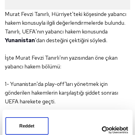
Murat Fevzi Tanırlı, Hürriyet'teki köşesinde yabancı
hakem konusuyla ilgili değerlendirmelerde bulundu.
Tanırlı, UEFA'nın yabancı hakem konusunda
Yunanistan
'dan desteğini çektiğini söyledi.
İşte Murat Fevzi Tanırlı'nın yazısından öne çıkan
yabancı hakem bölümü:
1- Yunanistan'da play-off'ları yönetmek için
gönderilen hakemlerin karşılaştığı şiddet sonrası
UEFA harekete geçti.
2- UEFA Başkanı Ceferin, Yunanistan Futbol
Reddet
Federasyonu Başkanı Baltakos'a mektup yazıp