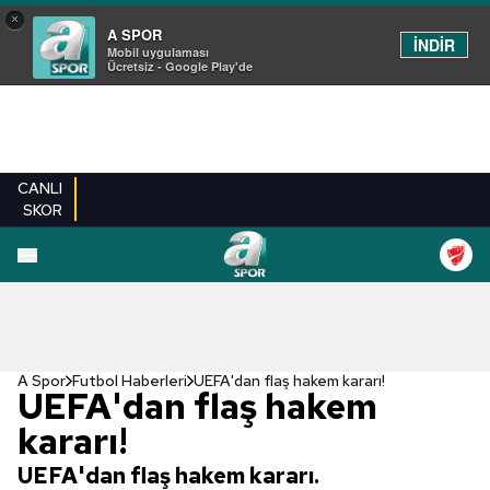
×
A SPOR
İNDİR
Mobil uygulaması
Ücretsiz - Google Play'de
CANLI
SKOR
A Spor
Futbol Haberleri
UEFA'dan flaş hakem kararı!
UEFA'dan flaş hakem
kararı!
UEFA'dan flaş hakem kararı.