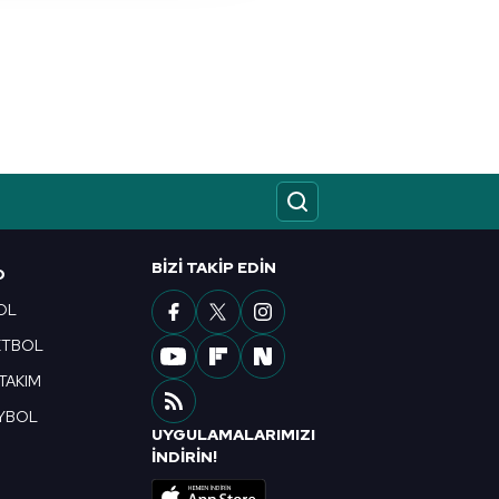
nılacaktır.
kin detaylı bilgi için Ayarlar
ak ve sitemizde ilgili
BIZI TAKIP EDIN
O
OL
ETBOL
 TAKIM
YBOL
UYGULAMALARIMIZI
R
İNDİRİN!