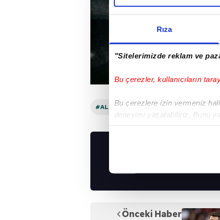
Rıza
"Sitelerimizde reklam ve paza
Bu çerezler, kullanıcıların tara
Bu çerezlere izin vermeniz halin
#ALMANYA BUNDESLIGA
deneyimi yaşatabiliriz. Bunu y
içerikleri sunabilmek adına el
noktasında tek gelir kalemimiz 
UYGULAMALARIMIZ
Her halükârda, kullanıcılar, bu 
İNDİRİN!
Sizlere daha iyi bir hizmet sun
çerezler vasıtasıyla çeşitli kiş
amacıyla kullanılmaktadır. Diğer
Önceki Haber