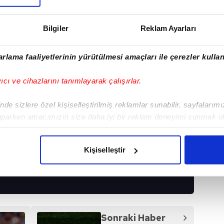
Bilgiler
Reklam Ayarları
rlama faaliyetlerinin yürütülmesi amaçları ile çerezler kullan
yıcı ve cihazlarını tanımlayarak çalışırlar.
de sizlere özel kişiselleştirilmiş reklamlar sunabilir, sayfalarım
aparken amacımızın size daha iyi bir reklam deneyimi sunmak ol
imizden gelen çabayı gösterdiğimizi ve bu noktada, reklamların ma
olduğunu sizlere hatırlatmak isteriz.
Kişiselleştir
I
çerezlere izin vermedikleri takdirde, kullanıcılara hedefli reklaml
abilmek için İnternet Sitemizde kendimize ve üçüncü kişilere ait 
isel verileriniz işlenmekte olup gerekli olan çerezler bilgi toplum
 çerezler, sitemizin daha işlevsel kılınması ve kişiselleştirilmes
Sonraki Haber