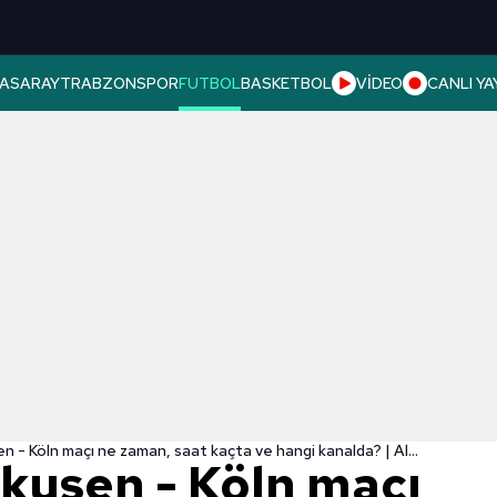
ASARAY
TRABZONSPOR
FUTBOL
BASKETBOL
VİDEO
CANLI YA
Bayer Leverkusen - Köln maçı ne zaman, saat kaçta ve hangi kanalda? | Almanya Bundesliga
kusen - Köln maçı