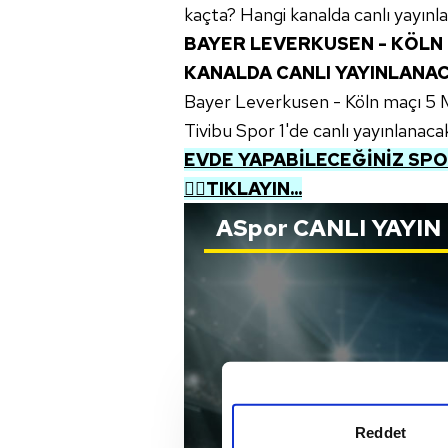
kaçta? Hangi kanalda canlı yayınl
BAYER LEVERKUSEN - KÖLN 
KANALDA CANLI YAYINLANA
Bayer Leverkusen - Köln maçı 5 
Tivibu Spor 1'de canlı yayınlanaca
EVDE YAPABİLECEĞİNİZ SPOR
👉🏼TIKLAYIN...
ASpor
CANLI YAYIN
Reddet