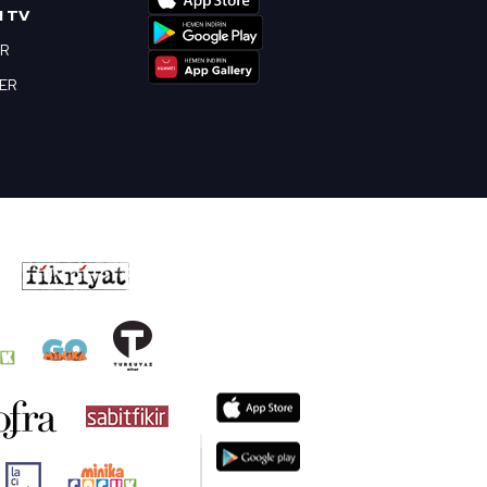
I TV
OR
BER