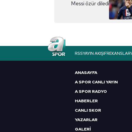
reklam/pazarlama faaliyetlerinin
Messi özür diledi
Çerezlere ilişkin tercihlerinizi 
butonuna tıklayabilir,
Çerez Bi
6698 sayılı Kişisel Verilerin 
mevzuata uygun olarak kullanılan
RSS
YAYIN AKIŞI
FREKANSLAR
ANASAYFA
A SPOR CANLI YAYIN
A SPOR RADYO
HABERLER
CANLI SKOR
YAZARLAR
GALERİ