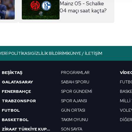
 yapılması, amaçlarıyla sınırlı olarak açık rızanız dahilinde kulla
Mainz 05 - Schalke
04 maçı saat kaçta?
aşağıda yer alan panel vasıtasıyla belirleyebilirsiniz. Çerezlere iliş
lgilendirme Metnimizi
ziyaret edebilirsiniz.
Korunması Kanunu uyarınca hazırlanmış Aydınlatma Metnimizi okum
 çerezlerle ilgili bilgi almak için lütfen
tıklayınız
.
VERI POLITIKASI
GIZLILIK BILDIRIMI
KÜNYE / İLETIŞIM
BEŞİKTAŞ
PROGRAMLAR
VIDE
GALATASARAY
SABAH SPORU
FUTB
FENERBAHÇE
SPOR GÜNDEMİ
BASK
TRABZONSPOR
SPOR AJANSI
MİLLİ
FUTBOL
GÜN ORTASI
VOLE
BASKETBOL
TAKIM OYUNU
DİĞE
ZİRAAT TÜRKİYE KUPASI
SON SAYFA