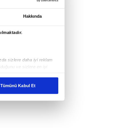
Hakkında
ılmaktadır.
ızda sizlere daha iyi reklam
duğunu ve sizlere en iyi
liyetlerimizi karşılamak
Tümünü Kabul Et
ar gösterilmeyecektir."
çerezler kullanılmaktadır. Bu
u hizmetlerinin sunulması
i ve sizlere yönelik