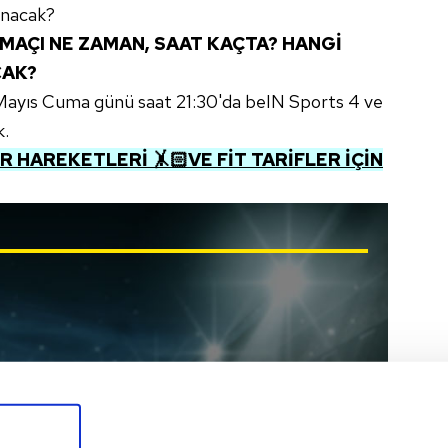
anacak?
MAÇI NE ZAMAN, SAAT KAÇTA? HANGİ
CAK?
Mayıs Cuma günü saat 21:30'da beIN Sports 4 ve
k.
 HAREKETLERİ 🤸🏻VE FİT TARİFLER İÇİN