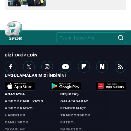
almak için lütfen
tıklayınız
.
BIZI TAKIP EDIN
UYGULAMALARIMIZI İNDİRİN!
ANASAYFA
BEŞİKTAŞ
A SPOR CANLI YAYIN
GALATASARAY
A SPOR RADYO
FENERBAHÇE
HABERLER
TRABZONSPOR
CANLI SKOR
FUTBOL
YAZARLAR
BASKETBOL