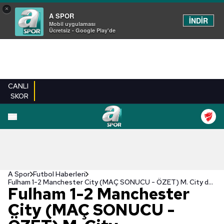
×
A SPOR
İNDİR
Mobil uygulaması
Ücretsiz - Google Play'de
CANLI
SKOR
A Spor
Futbol Haberleri
Fulham 1-2 Manchester City (MAÇ SONUCU - ÖZET) M. City deplasmanda galip!
Fulham 1-2 Manchester
City (MAÇ SONUCU -