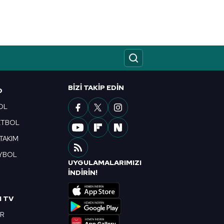
BIZI TAKIP EDIN
O
OL
ETBOL
 TAKIM
YBOL
UYGULAMALARIMIZI
R
İNDİRİN!
I TV
OR