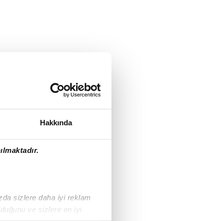
Hakkında
ılmaktadır.
ızda sizlere daha iyi reklam
duğunu ve sizlere en iyi