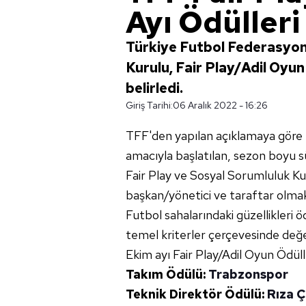
Ayı Ödülleri 
Türkiye Futbol Federasyon
Kurulu, Fair Play/Adil Oyun 
belirledi.
Giriş Tarihi:
06 Aralık 2022 - 16:26
TFF'den yapılan açıklamaya göre '
amacıyla başlatılan, sezon boyu sü
Fair Play ve Sosyal Sorumluluk Kur
başkan/yönetici ve taraftar olmak
Futbol sahalarındaki güzellikler
temel kriterler çerçevesinde değe
Ekim ayı Fair Play/Adil Oyun Ödüll
Takım Ödülü:
Trabzonspor
Teknik Direktör Ödülü:
Rıza 