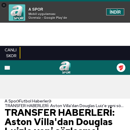
×
A SPOR
İNDİR
Mobil uygulaması
Ücretsiz - Google Play'de
CANLI
SKOR
A Spor
Futbol Haberleri
TRANSFER HABERLERİ: Aston Villa'dan Douglas Luiz'e yeni sözleşme!
TRANSFER HABERLERİ:
Aston Villa'dan Douglas