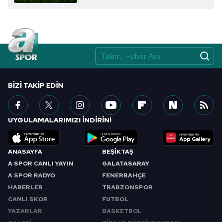
almak için lütfen
tıklayınız
.
BIZI TAKIP EDIN
UYGULAMALARIMIZI İNDİRİN!
ANASAYFA
BEŞİKTAŞ
A SPOR CANLI YAYIN
GALATASARAY
A SPOR RADYO
FENERBAHÇE
HABERLER
TRABZONSPOR
CANLI SKOR
FUTBOL
YAZARLAR
BASKETBOL