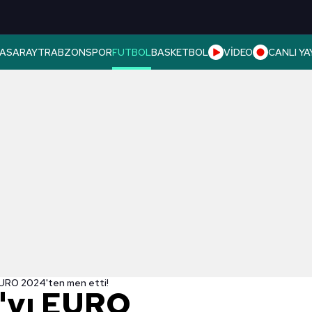
ASARAY
TRABZONSPOR
FUTBOL
BASKETBOL
VİDEO
CANLI YA
EURO 2024'ten men etti!
'yı EURO