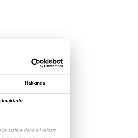
Hakkında
ılmaktadır.
ızda sizlere daha iyi reklam
duğunu ve sizlere en iyi