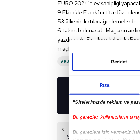
EURO 2024'e ev sahipliği yapacak
9 Ekim'de Frankfurt'ta düzenlen
53 ülkenin katılacağı elemelerde, 
6 takım bulunacak. Maçların ardından
yazdıracak. Finallere kalacak diğ
maçlarının ardından belirlenecek.
#RUSYA
#UEFA
#UKRAYNA
Reddet
Rıza
UYGULAMALARIMIZ
İNDİRİN!
"Sitelerimizde reklam ve paza
Bu çerezler, kullanıcıların tara
Önceki Haber
Bu çerezlere izin vermeniz halin
Spezia - Sampdoria
deneyimi yaşatabiliriz. Bunu y