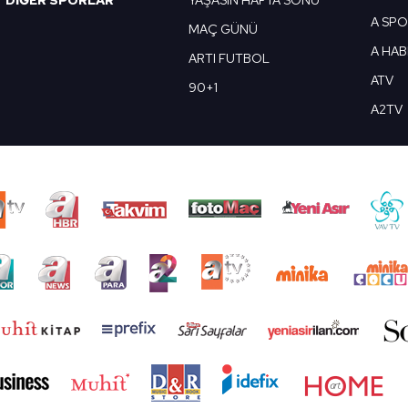
DİĞER SPORLAR
YAŞASIN HAFTA SONU
A SP
MAÇ GÜNÜ
A HA
ARTI FUTBOL
ATV
90+1
A2TV