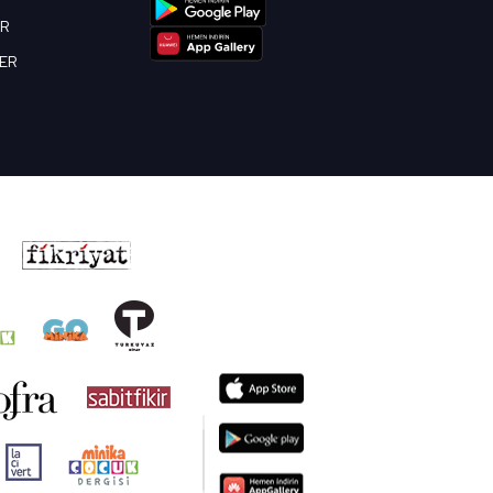
OR
BER