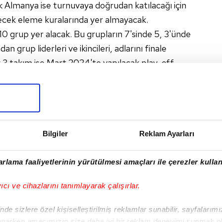
 Almanya ise turnuvaya doğrudan katılacağı için
ecek eleme kuralarında yer almayacak.
10 grup yer alacak. Bu grupların 7'sinde 5, 3'ünde
 grup liderleri ve ikincileri, adlarını finale
er 3 takım ise Mart 2024'te yapılacak play-off
Bilgiler
Reklam Ayarları
I
rlama faaliyetlerinin yürütülmesi amaçları ile çerezler kullan
yıcı ve cihazlarını tanımlayarak çalışırlar.
Sonraki Haber
de sizlere özel kişiselleştirilmiş reklamlar sunabilir, sayfalarım
Athletic Bilbao - Real
aparken amacımızın size daha iyi bir reklam deneyimi sunmak ol