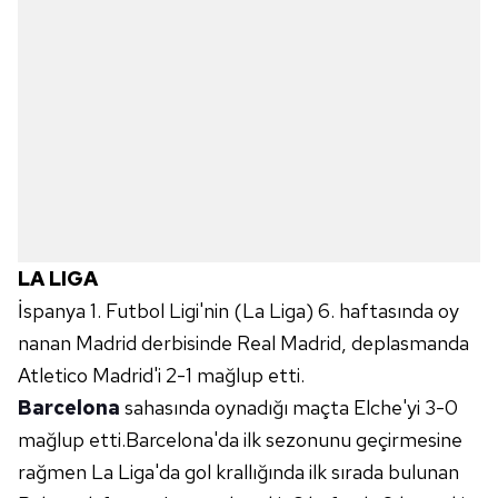
LA LIGA
İspanya 1. Futbol Ligi'nin (La Liga) 6. haftasında oy
nanan Madrid derbisinde Real Madrid, deplasmanda
Atletico Madrid'i 2-1 mağlup etti.
Barcelona
sahasında oynadığı maçta Elche'yi 3-0
mağlup etti.Barcelona'da ilk sezonunu geçirmesine
rağmen La Liga'da gol krallığında ilk sırada bulunan