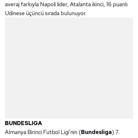
averaj farkıyla Napoli lider, Atalanta ikinci, 16 puanlı
Çerezlere ilişkin tercihlerinizi aşağıda yer alan panel
Udinese üçüncü sırada bulunuyor.
vasıtasıyla belirleyebilirsiniz. Çerezlere ilişkin detaylı bilgi
için Ayarlar butonuna tıklayabilir,
Çerez Bilgilendirme
Metnimizi
ziyaret edebilirsiniz.
6698 sayılı Kişisel Verilerin Korunması Kanunu uyarınca
hazırlanmış Aydınlatma Metnimizi okumak ve sitemizde
ilgili mevzuata uygun olarak kullanılan çerezlerle ilgili bilgi
almak için lütfen
tıklayınız
.
BUNDESLIGA
Almanya Birinci Futbol Ligi'nin (
Bundesliga
) 7.