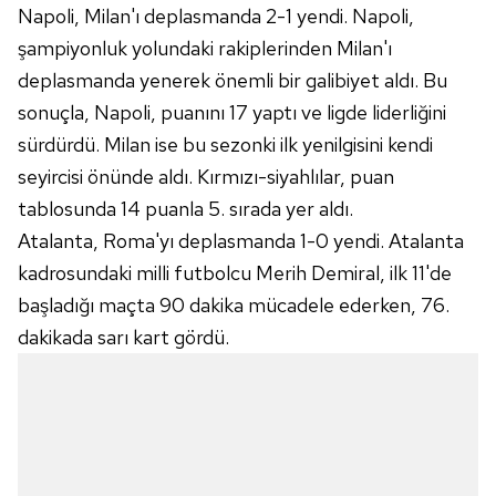
Napoli, Milan'ı deplasmanda 2-1 yendi. Napoli,
şampiyonluk yolundaki rakiplerinden Milan'ı
deplasmanda yenerek önemli bir galibiyet aldı. Bu
sonuçla, Napoli, puanını 17 yaptı ve ligde liderliğini
sürdürdü. Milan ise bu sezonki ilk yenilgisini kendi
seyircisi önünde aldı. Kırmızı-siyahlılar, puan
tablosunda 14 puanla 5. sırada yer aldı.
Atalanta, Roma'yı deplasmanda 1-0 yendi. Atalanta
kadrosundaki milli futbolcu Merih Demiral, ilk 11'de
başladığı maçta 90 dakika mücadele ederken, 76.
dakikada sarı kart gördü.