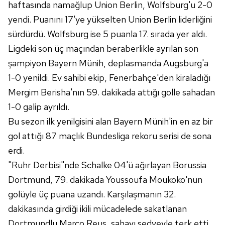
haftasında namağlup Union Berlin, Wolfsburg'u 2-0
yendi. Puanını 17'ye yükselten Union Berlin liderliğini
sürdürdü. Wolfsburg ise 5 puanla 17. sırada yer aldı.
Ligdeki son üç maçından beraberlikle ayrılan son
şampiyon Bayern Münih, deplasmanda Augsburg'a
1-0 yenildi. Ev sahibi ekip, Fenerbahçe'den kiraladığı
Mergim Berisha'nın 59. dakikada attığı golle sahadan
1-0 galip ayrıldı.
Bu sezon ilk yenilgisini alan Bayern Münih'in en az bir
gol attığı 87 maçlık Bundesliga rekoru serisi de sona
erdi.
"Ruhr Derbisi"nde Schalke 04'ü ağırlayan Borussia
Dortmund, 79. dakikada Youssoufa Moukoko'nun
golüyle üç puana uzandı. Karşılaşmanın 32.
dakikasında girdiği ikili mücadelede sakatlanan
Dortmundlu Marco Reus, sahayı sedyeyle terk etti.