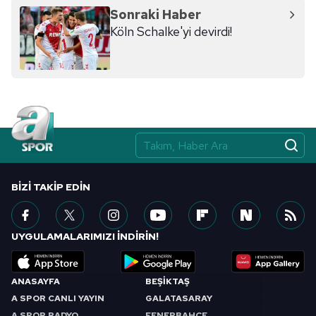
reklam/pazarlama faaliyetlerinin yapılması, amaçlarıyla
Sonraki Haber
sınırlı olarak açık rızanız dahilinde kullanılacaktır.
Köln Schalke'yi devirdi!
Çerezlere ilişkin tercihlerinizi aşağıda yer alan panel
vasıtasıyla belirleyebilirsiniz. Çerezlere ilişkin detaylı bilgi
için Ayarlar butonuna tıklayabilir,
Çerez Bilgilendirme
Metnimizi
ziyaret edebilirsiniz.
6698 sayılı Kişisel Verilerin Korunması Kanunu uyarınca
hazırlanmış Aydınlatma Metnimizi okumak ve sitemizde
ilgili mevzuata uygun olarak kullanılan çerezlerle ilgili bilgi
BIZI TAKIP EDIN
almak için lütfen
tıklayınız
.
UYGULAMALARIMIZI İNDİRİN!
ANASAYFA
BEŞİKTAŞ
A SPOR CANLI YAYIN
GALATASARAY
A SPOR RADYO
FENERBAHÇE