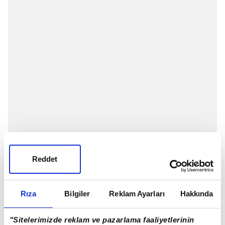
Fransa
Ligue 1'de heyecan başladı. Karşı karşıya
Reddet
gelecek Angers - Nantes için nefesler tutuldu. Maç
ile ilgili tüm detaylar merak edilmeye ve
Rıza
Bilgiler
Reklam Ayarları
Hakkında
araştırılmaya başladı. Peki, Angers - Nantes maçı ne
zaman, saat kaçta ve hangi kanalda canlı
"Sitelerimizde reklam ve pazarlama faaliyetlerinin