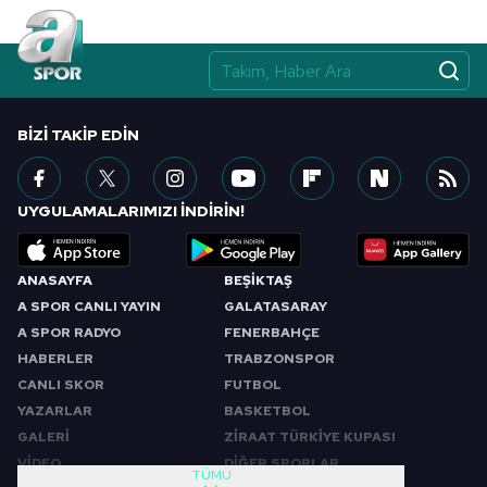
BIZI TAKIP EDIN
UYGULAMALARIMIZI İNDİRİN!
ANASAYFA
BEŞİKTAŞ
A SPOR CANLI YAYIN
GALATASARAY
A SPOR RADYO
FENERBAHÇE
HABERLER
TRABZONSPOR
CANLI SKOR
FUTBOL
YAZARLAR
BASKETBOL
GALERİ
ZİRAAT TÜRKİYE KUPASI
VİDEO
DİĞER SPORLAR
TÜMÜ