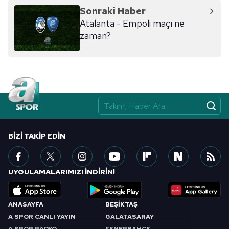
hazırlanmış Aydınlatma Metnimizi okumak ve sitemizde
Sonraki Haber
ilgili mevzuata uygun olarak kullanılan çerezlerle ilgili bilgi
Atalanta - Empoli maçı ne
almak için lütfen
tıklayınız
.
zaman?
BIZI TAKIP EDIN
UYGULAMALARIMIZI İNDİRİN!
ANASAYFA
BEŞİKTAŞ
A SPOR CANLI YAYIN
GALATASARAY