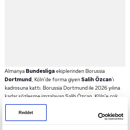
Almanya
Bundesliga
ekiplerinden Borussia
Dortmund
, Köln'de forma giyen
Salih Özcan
'ı
kadrosuna kattı. Borussia Dortmund ile 2026 yılına
kadar sözleşme imzalayan Salih Özcan, Köln'e çok
şey borçlu olduğunu ifade ederek, "Yetiştiğim kulüp.
Şehrimden ayrılmak isteyeyeceğim çok az kulüp var
Reddet
ve Dortmund onlardan biri. Borussia Dortmund,
kelimenin tam anlamıyla harika hissedeceğiniz bir