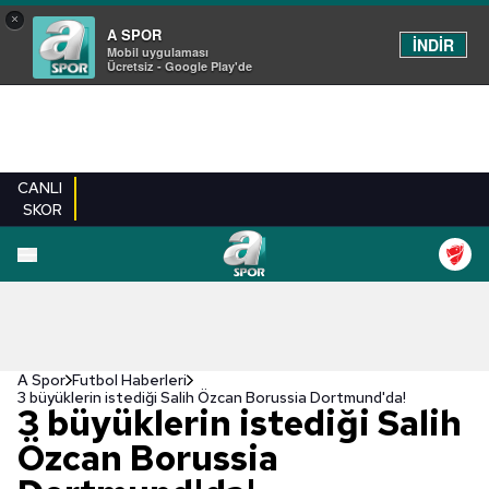
×
A SPOR
İNDİR
Mobil uygulaması
Ücretsiz - Google Play'de
CANLI
SKOR
A Spor
Futbol Haberleri
3 büyüklerin istediği Salih Özcan Borussia Dortmund'da!
3 büyüklerin istediği Salih
Özcan Borussia