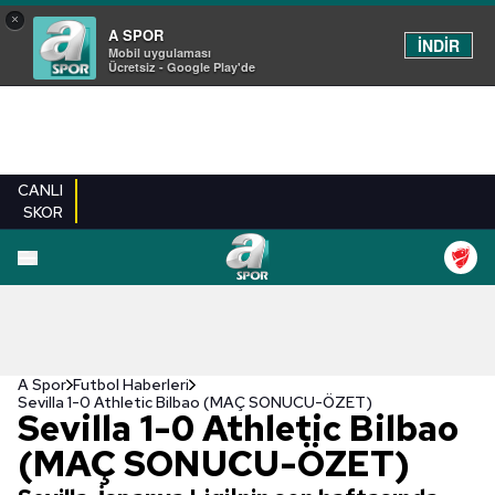
×
A SPOR
İNDİR
Mobil uygulaması
Ücretsiz - Google Play'de
CANLI
SKOR
A Spor
Futbol Haberleri
Sevilla 1-0 Athletic Bilbao (MAÇ SONUCU-ÖZET)
Sevilla 1-0 Athletic Bilbao
(MAÇ SONUCU-ÖZET)