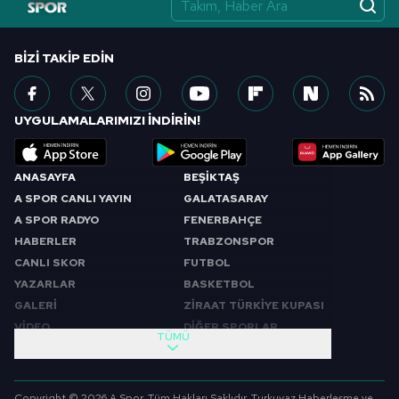
vasıtasıyla belirleyebilirsiniz. Çerezlere ilişkin detaylı bilgi
için Ayarlar butonuna tıklayabilir,
Çerez Bilgilendirme
Metnimizi
ziyaret edebilirsiniz.
BIZI TAKIP EDIN
6698 sayılı Kişisel Verilerin Korunması Kanunu uyarınca
hazırlanmış Aydınlatma Metnimizi okumak ve sitemizde
UYGULAMALARIMIZI İNDİRİN!
ilgili mevzuata uygun olarak kullanılan çerezlerle ilgili bilgi
almak için lütfen
tıklayınız
.
ANASAYFA
BEŞİKTAŞ
A SPOR CANLI YAYIN
GALATASARAY
A SPOR RADYO
FENERBAHÇE
HABERLER
TRABZONSPOR
CANLI SKOR
FUTBOL
YAZARLAR
BASKETBOL
GALERİ
ZİRAAT TÜRKİYE KUPASI
VİDEO
DİĞER SPORLAR
TÜMÜ
PROGRAMLAR
VIDEO
SABAH SPORU
FUTBOL
Copyright © 2026 A Spor. Tüm Hakları Saklıdır. Turkuvaz Haberleşme ve