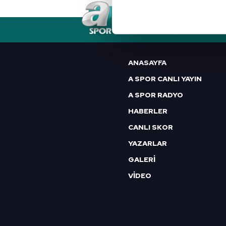
Her halükârda, kullanıcılar, bu 
RSS
YAYIN AKIŞI
FREKANSLAR
Sizlere daha iyi bir hizmet sun
çerezler vasıtasıyla çeşitli kiş
ANASAYFA
amacıyla kullanılmaktadır. Diğer
A SPOR CANLI YAYIN
reklam/pazarlama faaliyetlerinin
A SPOR RADYO
Çerezlere ilişkin tercihlerinizi 
HABERLER
butonuna tıklayabilir,
Çerez Bi
CANLI SKOR
YAZARLAR
6698 sayılı Kişisel Verilerin 
mevzuata uygun olarak kullanılan
GALERİ
VİDEO