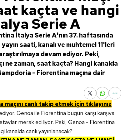
aat kaçta ve hangi
talya Serie A
tina İtalya Serie A'nın 37. haftasında
yayın saati, kanalı ve muhtemel 11'leri
araştırılmaya devam ediyor. Peki,
çı ne zaman, saat kaçta? Hangi kanalda
Sampdoria - Fiorentina maçına dair
na
maçını canlı takip etmek için tıklayınız
diyor. Genoa ile Fiorentina bugün karşı karşıya
 detaylar merak ediliyor. Peki, Genoa - Fiorentina
i kanalda canlı yayınlanacak?