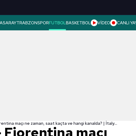
ASARAY
TRABZONSPOR
FUTBOL
BASKETBOL
VİDEO
CANLI YA
Sampdoria - Fiorentina maçı ne zaman, saat kaçta ve hangi kanalda? | İtalya Serie A
 Fiorentina maçı