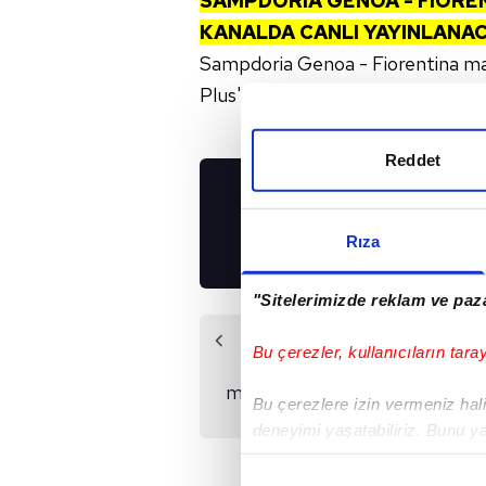
SAMPDORIA
GENOA - FIORE
KANALDA CANLI YAYINLANA
Sampdoria Genoa - Fiorentina maç
Plus'ta canlı yayınlanacak.
Reddet
UYGULAMALARIMIZ
İNDİRİN!
Rıza
"Sitelerimizde reklam ve paza
Önceki Haber
Bu çerezler, kullanıcıların tara
Juventus - Lazio
maçı ne zaman, saat
Bu çerezlere izin vermeniz halin
kaçta?
deneyimi yaşatabiliriz. Bunu y
içerikleri sunabilmek adına el
noktasında tek gelir kalemimiz 