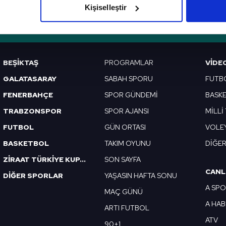
Kişiselleştir
çerezlere izin vermedikleri takdirde, kullanıcılara hedefli reklaml
VERI POLITIKASI
GIZLILIK BILDIRIMI
KÜNYE / İLETIŞIM
abilmek için İnternet Sitemizde kendimize ve üçüncü kişilere ait 
isel verileriniz işlenmekte olup gerekli olan çerezler bilgi toplum
BEŞİKTAŞ
PROGRAMLAR
VIDE
 çerezler, sitemizin daha işlevsel kılınması ve kişiselleştirilmes
GALATASARAY
SABAH SPORU
FUTB
 yapılması, amaçlarıyla sınırlı olarak açık rızanız dahilinde kulla
FENERBAHÇE
SPOR GÜNDEMİ
BASK
aşağıda yer alan panel vasıtasıyla belirleyebilirsiniz. Çerezlere iliş
TRABZONSPOR
SPOR AJANSI
MİLLİ
lgilendirme Metnimizi
ziyaret edebilirsiniz.
FUTBOL
GÜN ORTASI
VOLE
BASKETBOL
TAKIM OYUNU
DİĞE
Korunması Kanunu uyarınca hazırlanmış Aydınlatma Metnimizi okum
 çerezlerle ilgili bilgi almak için lütfen
tıklayınız
.
ZİRAAT TÜRKİYE KUPASI
SON SAYFA
CANL
DİĞER SPORLAR
YAŞASIN HAFTA SONU
A SP
MAÇ GÜNÜ
A HA
ARTI FUTBOL
ATV
90+1