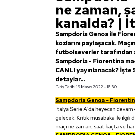
ne zaman, s
kanalda? | İ
Sampdoria Genoa ile Fioren
kozlarını paylaşacak. Maçın 
futbolseverler tarafından 
Sampdoria - Fiorentina ma
CANLI yayınlanacak? İşte 
detaylar...
Giriş Tarihi:
16 Mayıs 2022 - 18:30
Sampdoria
Genoa - Fiorenti
İtalya Serie A'da heyecan devam e
gelecek. Kritik müsabaka ile ilgili
maçı ne zaman, saat kaçta ve hang