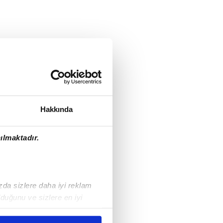
Hakkında
ılmaktadır.
ızda sizlere daha iyi reklam
duğunu ve sizlere en iyi
liyetlerimizi karşılamak