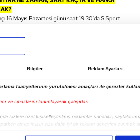
NTINA
NE ZAMAN, SAAT KAÇTA VE HANGİ
CAK?
ı 16 Mayıs Pazartesi günü saat 19.30'da S Sport
I
Bilgiler
Reklam Ayarları
rlama faaliyetlerinin yürütülmesi amaçları ile çerezler kullan
Sonraki Haber
yıcı ve cihazlarını tanımlayarak çalışırlar.
Newcastle United -
Arsenal maçı ne
de sizlere özel kişiselleştirilmiş reklamlar sunabilir, sayfalarım
zaman?
aparken amacımızın size daha iyi bir reklam deneyimi sunmak ol
imizden gelen çabayı gösterdiğimizi ve bu noktada, reklamların ma
olduğunu sizlere hatırlatmak isteriz.