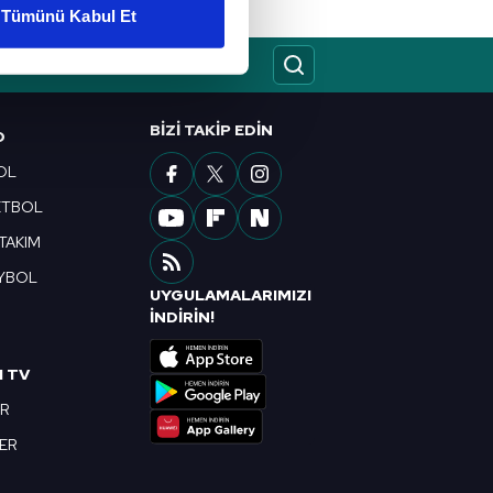
Tümünü Kabul Et
ar gösterilmeyecektir."
çerezler kullanılmaktadır. Bu
u hizmetlerinin sunulması
BIZI TAKIP EDIN
O
i ve sizlere yönelik
OL
nılacaktır.
ETBOL
kin detaylı bilgi için Ayarlar
 TAKIM
YBOL
UYGULAMALARIMIZI
R
ak ve sitemizde ilgili
İNDİRİN!
I TV
OR
BER