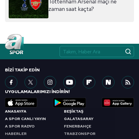
Tottenham Arsenal maçı ne
sınırlı olarak açık rızanız dahilinde kullanılacaktır.
zaman saat kaçta?
Çerezlere ilişkin tercihlerinizi aşağıda yer alan panel
vasıtasıyla belirleyebilirsiniz. Çerezlere ilişkin detaylı bilgi
için Ayarlar butonuna tıklayabilir,
Çerez Bilgilendirme
Metnimizi
ziyaret edebilirsiniz.
6698 sayılı Kişisel Verilerin Korunması Kanunu uyarınca
hazırlanmış Aydınlatma Metnimizi okumak ve sitemizde
BIZI TAKIP EDIN
ilgili mevzuata uygun olarak kullanılan çerezlerle ilgili bilgi
almak için lütfen
tıklayınız
.
UYGULAMALARIMIZI İNDİRİN!
ANASAYFA
BEŞİKTAŞ
A SPOR CANLI YAYIN
GALATASARAY
A SPOR RADYO
FENERBAHÇE
HABERLER
TRABZONSPOR