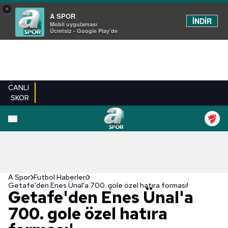
×
A SPOR
İNDİR
Mobil uygulaması
Ücretsiz - Google Play'de
CANLI
SKOR
A Spor
Futbol Haberleri
Getafe'den Enes Ünal'a 700. gole özel hatıra forması!
Getafe'den Enes Ünal'a
700. gole özel hatıra