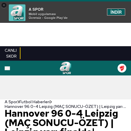
×
A SPOR
İNDİR
Mobil uygulaması
Ücretsiz - Google Play'de
CANLI
SKOR
A Spor
Futbol Haberleri
Hannover 96 0-4 Leipzig (MAÇ SONUCU-ÖZET) | Leipzig yarı finalde!
Hannover 96 0-4 Leipzig
(MAÇ SONUCU-ÖZET) |