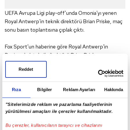
UEFA Avrupa Ligi play-off'unda Omonia'yı yenen
Royal Antwerp'in teknik direktörü Brian Priske, maç
sonu basın toplantısına çıplak çıktı.
Fox Sport'un haberine göre Royal Antwerp'in
Danimarkalı teknik direktörü Brian Priske,
oyuncularına Avrupa Ligi gruplarına kaldıkları
Reddet
takdirde basın toplantısına kıyafetleri olmadan
katılacağının sözünü verdi. Antwerp, Omonia'yı
penaltılarda eledi ve Priske maç sonunda sözünü
Rıza
Bilgiler
Reklam Ayarları
Hakkında
tutarak kıyafetsiz ve sadece belindeki havluyla maç
"Sitelerimizde reklam ve pazarlama faaliyetlerinin
sonu röportajına çıktı.
yürütülmesi amaçları ile çerezler kullanılmaktadır.
Brian Priske maç sonu açıklamasında turu geçmeyi
Bu çerezler, kullanıcıların tarayıcı ve cihazlarını