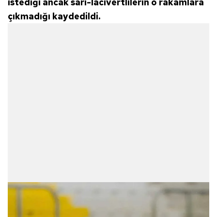
istediği ancak sarı-lacivertlilerin o rakamlara
çıkmadığı kaydedildi.