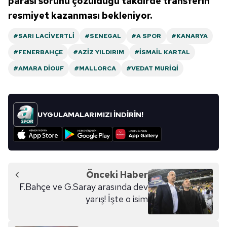
parası sorunu çözüldüğü takdirde transferin
resmiyet kazanması bekleniyor.
#SARI LACIVERTLI
#SENEGAL
#A SPOR
#KANARYA
#FENERBAHÇE
#AZIZ YILDIRIM
#İSMAIL KARTAL
#AMARA DIOUF
#MALLORCA
#VEDAT MURIQI
UYGULAMALARIMIZI İNDİRİN!
Önceki Haber
F.Bahçe ve G.Saray arasında dev
yarış! İşte o isim