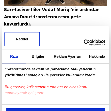
Sarı-lacivertliler Vedat Muriqi'nin ardından
Amara Diouf transferini resmiyete
kavuşturdu.
Reddet
Rıza
Bilgiler
Reklam Ayarları
Hakkında
"Sitelerimizde reklam ve pazarlama faaliyetlerinin
yürütülmesi amaçları ile çerezler kullanılmaktadır.
Bu çerezler, kullanıcıların tarayıcı ve cihazlarını
tanımlayarak çalışırlar.
Kanarya, geleceğin en büyük yıldız adayları
Bu çerezlere izin vermeniz halinde sizlere özel
arasında gösterilen 18 yaşındaki Senegalli
kişiselleştirilmiş reklamlar sunabilir, sayfalarımızda sizlere