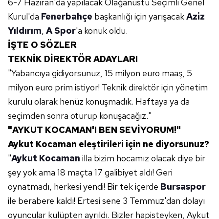
6-7 Haziran'da yapılacak Olağanüstü Seçimli Genel
Kurul'da
Fenerbahçe
başkanlığı için yarışacak
Aziz
Yıldırım
,
A Spor
'a konuk oldu.
İŞTE O SÖZLER
TEKNİK DİREKTÖR ADAYLARI
"Yabancıya gidiyorsunuz, 15 milyon euro maaş, 5
milyon euro prim istiyor! Teknik direktör için yönetim
kurulu olarak henüz konuşmadık. Haftaya ya da
seçimden sonra oturup konuşacağız."
"AYKUT KOCAMAN'I BEN SEVİYORUM!"
Aykut Kocaman eleştirileri için ne diyorsunuz?
"
Aykut Kocaman
illa bizim hocamız olacak diye bir
şey yok ama 18 maçta 17 galibiyet aldı! Geri
oynatmadı, herkesi yendi! Bir tek içerde
Bursaspor
ile berabere kaldı! Ertesi sene 3 Temmuz'dan dolayı
oyuncular kulüpten ayrıldı. Bizler hapisteyken, Aykut