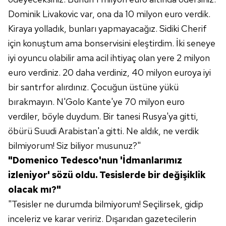
vasıtasıyla belirleyebilirsiniz. Çerezlere ilişkin detaylı bilgi
Dominik Livakovic var, ona da 10 milyon euro verdik.
için Ayarlar butonuna tıklayabilir,
Çerez Bilgilendirme
Kiraya yolladık, bunları yapmayacağız. Sidiki Cherif
Metnimizi
ziyaret edebilirsiniz.
için konuştum ama bonservisini eleştirdim. İki seneye
6698 sayılı Kişisel Verilerin Korunması Kanunu uyarınca
iyi oyuncu olabilir ama acil ihtiyaç olan yere 2 milyon
hazırlanmış Aydınlatma Metnimizi okumak ve sitemizde
euro verdiniz. 20 daha verdiniz, 40 milyon euroya iyi
ilgili mevzuata uygun olarak kullanılan çerezlerle ilgili bilgi
bir santrfor alırdınız. Çocuğun üstüne yükü
almak için lütfen
tıklayınız
.
bırakmayın. N'Golo Kante'ye 70 milyon euro
verdiler, böyle duydum. Bir tanesi Rusya'ya gitti,
öbürü Suudi Arabistan'a gitti. Ne aldık, ne verdik
bilmiyorum! Siz biliyor musunuz?"
"Domenico Tedesco'nun 'İdmanlarımız
izleniyor' sözü oldu. Tesislerde bir değişiklik
olacak mı?"
"Tesisler ne durumda bilmiyorum! Seçilirsek, gidip
inceleriz ve karar veririz. Dışarıdan gazetecilerin