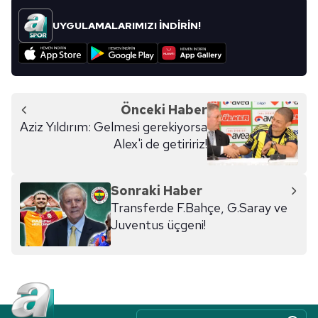
UYGULAMALARIMIZI İNDİRİN!
Önceki Haber
Aziz Yıldırım: Gelmesi gerekiyorsa
Alex'i de getiririz!
Sonraki Haber
Transferde F.Bahçe, G.Saray ve
Juventus üçgeni!