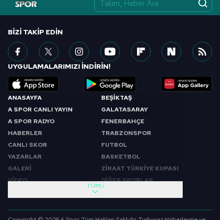
BIZI TAKIP EDIN
UYGULAMALARIMIZI İNDİRİN!
ANASAYFA
BEŞİKTAŞ
A SPOR CANLI YAYIN
GALATASARAY
A SPOR RADYO
FENERBAHÇE
HABERLER
TRABZONSPOR
CANLI SKOR
FUTBOL
YAZARLAR
BASKETBOL
GALERİ
ZİRAAT TÜRKİYE KUPASI
VİDEO
DİĞER SPORLAR
TÜMÜ
PROGRAMLAR
VIDEO
SABAH SPORU
FUTBOL
Copyright © 2026 A Spor. Tüm Hakları Saklıdır. Turkuvaz Haberleşme ve