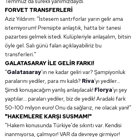
Temmuz'da sürekli yanımızdaydı."
FORVET TRANSFERLERİ
Aziz Yıldırım: "İstesem santrforlar yarın gelir ama
istemiyorum! Prensipte anlaştık, hatta bir tanesi
pazartesi gelmek istedi. Kulüpleriyle anlaşalım, bitsin
öyle gel. Salı günü falan açıklayabiliriz bu
transferleri."
GALATASARAY İLE GELİR FARKI!
"
Galatasaray
'ın ne kadar geliri var? Şampiyonluk
paralarını yediler, para mı kaldı?
Riva
'yı yediler...
Şimdi konuşacağım yanlış anlaşılacak!
Florya
'yı şey
yaptılar... paraları yediler, biz de yedik! Aradaki fark
50-100 milyon euro! Onu da sağlarız, ne olacak yani!"
"HAKEMLERE KARŞI SUSMAM!"
"Hakem konusunda Türkiye'de sıkıntı var. Kendisi
inanmıyorsa, çalmıyor! VAR da devreye girmiyor!