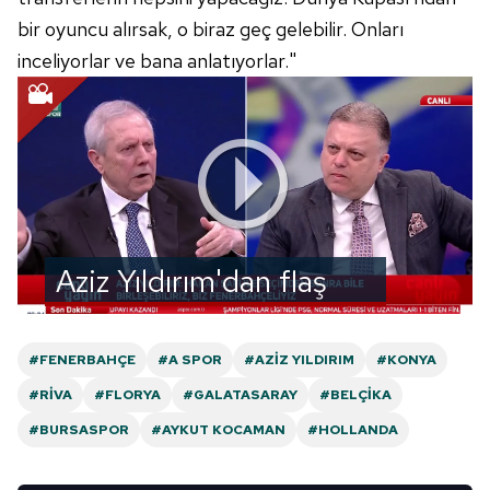
bir oyuncu alırsak, o biraz geç gelebilir. Onları
inceliyorlar ve bana anlatıyorlar."
Aziz Yıldırım'dan flaş
teknik direktör
açıklaması!
#FENERBAHÇE
#A SPOR
#AZIZ YILDIRIM
#KONYA
#RIVA
#FLORYA
#GALATASARAY
#BELÇIKA
#BURSASPOR
#AYKUT KOCAMAN
#HOLLANDA