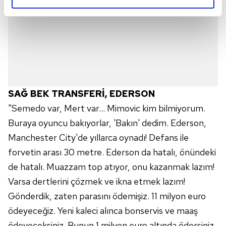
reklamların maliyetlerimizi karşılamak noktasında tek gelir
kalemimiz olduğunu sizlere hatırlatmak isteriz.
Her halükârda, kullanıcılar, bu çerezlere izin vermedikleri
takdirde, kullanıcılara hedefli reklamlar
gösterilmeyecektir."
SAĞ BEK TRANSFERİ, EDERSON
Sizlere daha iyi bir hizmet sunabilmek için İnternet
"Semedo var, Mert var... Mimovic kim bilmiyorum.
Sitemizde kendimize ve üçüncü kişilere ait çerezler
kullanılmaktadır. Bu çerezler vasıtasıyla çeşitli kişisel
Buraya oyuncu bakıyorlar, 'Bakın' dedim. Ederson,
verileriniz işlenmekte olup gerekli olan çerezler bilgi
Manchester City'de yıllarca oynadı! Defans ile
toplumu hizmetlerinin sunulması amacıyla
forvetin arası 30 metre. Ederson da hatalı, önündeki
kullanılmaktadır. Diğer çerezler, sitemizin daha işlevsel
de hatalı. Muazzam top atıyor, onu kazanmak lazım!
kılınması ve kişiselleştirilmesi ve sizlere yönelik
Varsa dertlerini çözmek ve ikna etmek lazım!
reklam/pazarlama faaliyetlerinin yapılması, amaçlarıyla
sınırlı olarak açık rızanız dahilinde kullanılacaktır.
Gönderdik, zaten parasını ödemişiz. 11 milyon euro
ödeyeceğiz. Yeni kaleci alınca bonservis ve maaş
Çerezlere ilişkin tercihlerinizi aşağıda yer alan panel
ödeyeceksiniz. Bunun 1 milyon euro altında ödersiniz.