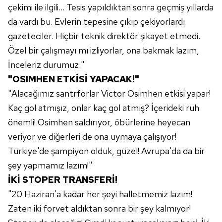
çekimi ile ilgili... Tesis yapıldıktan sonra geçmiş yıllarda
da vardı bu. Evlerin tepesine çıkıp çekiyorlardı
gazeteciler. Hiçbir teknik direktör şikayet etmedi.
Özel bir çalışmayı mı izliyorlar, ona bakmak lazım,
İnceleriz durumuz."
"OSIMHEN ETKİSİ YAPACAK!"
"Alacağımız santrforlar Victor Osimhen etkisi yapar!
Kaç gol atmışız, onlar kaç gol atmış? İçerideki ruh
önemli! Osimhen saldırıyor, öbürlerine heyecan
veriyor ve diğerleri de ona uymaya çalışıyor!
Türkiye'de şampiyon olduk, güzel! Avrupa'da da bir
şey yapmamız lazım!"
İKİ STOPER TRANSFERİ!
"20 Haziran'a kadar her şeyi halletmemiz lazım!
Zaten iki forvet aldıktan sonra bir şey kalmıyor!