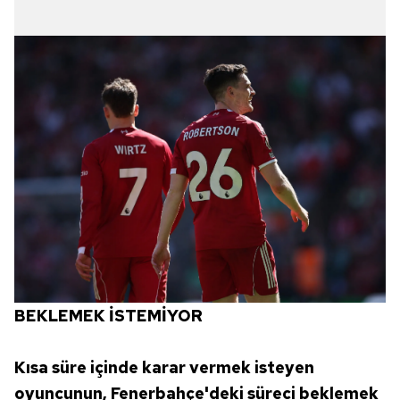
için Ayarlar butonuna tıklayabilir,
Çerez Bilgilendirme
Metnimizi
ziyaret edebilirsiniz.
6698 sayılı Kişisel Verilerin Korunması Kanunu uyarınca
hazırlanmış Aydınlatma Metnimizi okumak ve sitemizde
ilgili mevzuata uygun olarak kullanılan çerezlerle ilgili bilgi
almak için lütfen
tıklayınız
.
BEKLEMEK İSTEMİYOR
Kısa süre içinde karar vermek isteyen
oyuncunun, Fenerbahçe'deki süreci beklemek