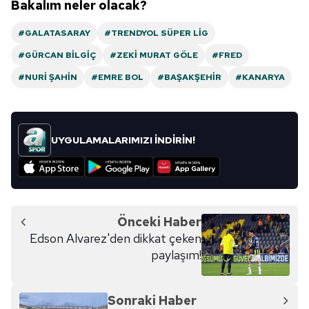
Bakalım neler olacak?
#GALATASARAY
#TRENDYOL SÜPER LIG
#GÜRCAN BILGIÇ
#ZEKI MURAT GÖLE
#FRED
#NURI ŞAHIN
#EMRE BOL
#BAŞAKŞEHIR
#KANARYA
UYGULAMALARIMIZI İNDİRİN!
Önceki Haber
Edson Alvarez'den dikkat çeken
paylaşım!
Sonraki Haber