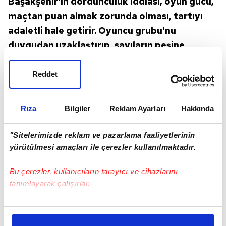
Başakşehir'in dördüncülük iddiası, oyun gücü,
maçtan puan almak zorunda olması, tartıyı
adaletli hale getirir. Oyuncu grubu'nu
duygudan uzaklaştırıp, sayıların peşine
attığınızda hikayende mutlu son da olmuyor.
Kadro iyi bir takım olduğunu gösterdi.
Reddet
Eksiklerine rağmen yapabileceklerinin
sinyalini verdi. Doğru yönetilmediklerini,
Rıza
Bilgiler
Reklam Ayarları
Hakkında
taktikle donatılmadıklarını veya
görevlendirilmediklerini de ispat ettiler.
"Sitelerimizde reklam ve pazarlama faaliyetlerinin
yürütülmesi amaçları ile çerezler kullanılmaktadır.
Bu çerezler, kullanıcıların tarayıcı ve cihazlarını
tanımlayarak çalışırlar.
Bu çerezlere izin vermeniz halinde sizlere özel
kişiselleştirilmiş reklamlar sunabilir, sayfalarımızda sizlere