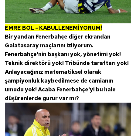
sınırlı olarak açık rızanız dahilinde kullanılacaktır.
Çerezlere ilişkin tercihlerinizi aşağıda yer alan panel
EMRE BOL - KABULLENEMİYORUM!
vasıtasıyla belirleyebilirsiniz. Çerezlere ilişkin detaylı bilgi
için Ayarlar butonuna tıklayabilir,
Çerez Bilgilendirme
Bir yandan Fenerbahçe diğer ekrandan
Metnimizi
ziyaret edebilirsiniz.
Galatasaray maçlarını izliyorum.
Fenerbahçe'nin başkanı yok, yönetimi yok!
6698 sayılı Kişisel Verilerin Korunması Kanunu uyarınca
Teknik direktörü yok! Tribünde taraftarı yok!
hazırlanmış Aydınlatma Metnimizi okumak ve sitemizde
Anlayacağınız matematiksel olarak
ilgili mevzuata uygun olarak kullanılan çerezlerle ilgili bilgi
almak için lütfen
tıklayınız
.
şampiyonluk kaybedilmese de camianın
umudu yok! Acaba Fenerbahçe'yi bu hale
düşürenlerde gurur var mı?