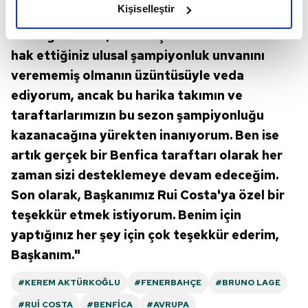
olduğunu ve sizlere en iyi içerikleri sunabilmek adına
Kişiselleştir
İlk Avrupa deneyimimde sizlerin sonsuz
elimizden gelen çabayı gösterdiğimizi ve bu noktada,
desteğini aldım, bunun için minnettarım. Size
reklamların maliyetlerimizi karşılamak noktasında tek gelir
kalemimiz olduğunu sizlere hatırlatmak isteriz.
hak ettiğiniz ulusal şampiyonluk unvanını
verememiş olmanın üzüntüsüyle veda
Her halükârda, kullanıcılar, bu çerezlere izin vermedikleri
ediyorum, ancak bu harika takımın ve
takdirde, kullanıcılara hedefli reklamlar
taraftarlarımızın bu sezon şampiyonluğu
gösterilmeyecektir."
kazanacağına yürekten inanıyorum. Ben ise
Sizlere daha iyi bir hizmet sunabilmek için İnternet
artık gerçek bir Benfica taraftarı olarak her
Sitemizde kendimize ve üçüncü kişilere ait çerezler
zaman sizi desteklemeye devam edeceğim.
kullanılmaktadır. Bu çerezler vasıtasıyla çeşitli kişisel
Son olarak, Başkanımız Rui Costa'ya özel bir
verileriniz işlenmekte olup gerekli olan çerezler bilgi
teşekkür etmek istiyorum. Benim için
toplumu hizmetlerinin sunulması amacıyla
kullanılmaktadır. Diğer çerezler, sitemizin daha işlevsel
yaptığınız her şey için çok teşekkür ederim,
kılınması ve kişiselleştirilmesi ve sizlere yönelik
Başkanım."
reklam/pazarlama faaliyetlerinin yapılması, amaçlarıyla
sınırlı olarak açık rızanız dahilinde kullanılacaktır.
#KEREM AKTÜRKOĞLU
#FENERBAHÇE
#BRUNO LAGE
#RUI COSTA
#BENFICA
#AVRUPA