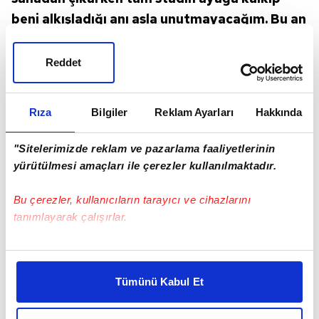
beni alkışladığı anı asla unutmayacağım. Bu an
sonsuza dek kalbimde saklı kalacak. Bu kulüp
hayatımda her zaman çok özel bir yere sahip
Reddet
olacak.
Rıza
Bilgiler
Reklam Ayarları
Hakkında
"Sitelerimizde reklam ve pazarlama faaliyetlerinin
yürütülmesi amaçları ile çerezler kullanılmaktadır.
Bu çerezler, kullanıcıların tarayıcı ve cihazlarını
tanımlayarak çalışırlar.
Bu çerezlere izin vermeniz halinde sizlere özel
kişiselleştirilmiş reklamlar sunabilir, sayfalarımızda sizlere
Tümünü Kabul Et
daha iyi reklam deneyimi yaşatabiliriz. Bunu yaparken
amacımızın size daha iyi bir reklam deneyimi sunmak