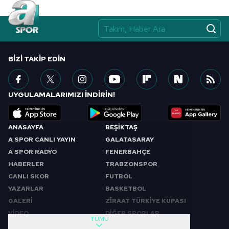
BIZI TAKIP EDIN
UYGULAMALARIMIZI İNDİRİN!
ANASAYFA
BEŞİKTAŞ
A SPOR CANLI YAYIN
GALATASARAY
A SPOR RADYO
FENERBAHÇE
HABERLER
TRABZONSPOR
CANLI SKOR
FUTBOL
YAZARLAR
BASKETBOL
GALERİ
ZİRAAT TÜRKİYE KUPASI
VİDEO
DİĞER SPORLAR
TÜMÜ