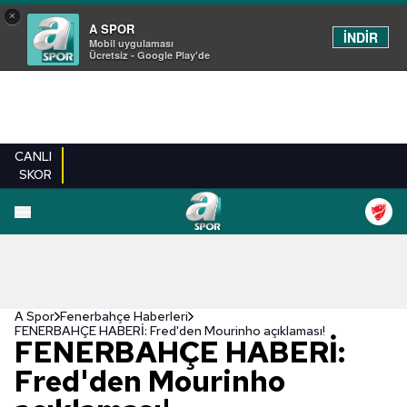
×
A SPOR
İNDİR
Mobil uygulaması
Ücretsiz - Google Play'de
CANLI
SKOR
A Spor
Fenerbahçe Haberleri
FENERBAHÇE HABERİ: Fred'den Mourinho açıklaması!
FENERBAHÇE HABERİ:
Fred'den Mourinho