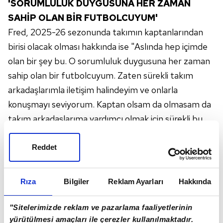
'SORUMLULUK DUYGUSUNA HER ZAMAN
SAHİP OLAN BİR FUTBOLCUYUM'
Fred, 2025-26 sezonunda takımın kaptanlarından
birisi olacak olması hakkında ise "Aslında hep içimde
olan bir şey bu. O sorumluluk duygusuna her zaman
sahip olan bir futbolcuyum. Zaten sürekli takım
arkadaşlarımla iletişim halindeyim ve onlarla
konuşmayı seviyorum. Kaptan olsam da olmasam da
takım arkadaşlarıma yardımcı olmak için sürekli bu
iletişimi sergilemeye çalışıyorum. Çünkü daima
kazanmayı isteyen bir futbolcuyum. Aynı şekilde
Reddet
onlara bu anlamda yardımcı olmaya çalışıyorum.
Takımın içerisinde iki kaptanımız var. İrfan ve Mert
Rıza
Bilgiler
Reklam Ayarları
Hakkında
Hakan. Bana ihtiyaç duyulduğunda bu noktada
elimden gelenin en iyisini yaparım. Takıma, genç
"Sitelerimizde reklam ve pazarlama faaliyetlerinin
oyunculara yardımcı olabilmek, hatalarını düzeltmek
yürütülmesi amaçları ile çerezler kullanılmaktadır.