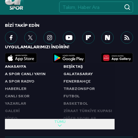
BIZI TAKIP EDIN
UYGULAMALARIMIZI İNDİRİN!
ANASAYFA
BEŞİKTAŞ
A SPOR CANLI YAYIN
GALATASARAY
A SPOR RADYO
FENERBAHÇE
HABERLER
TRABZONSPOR
CANLI SKOR
FUTBOL
YAZARLAR
BASKETBOL
GALERİ
ZİRAAT TÜRKİYE KUPASI
VİDEO
DİĞER SPORLAR
TÜMÜ
PROGRAMLAR
VIDEO