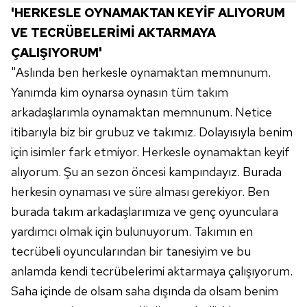
Sitemizde kendimize ve üçüncü kişilere ait çerezler
'HERKESLE OYNAMAKTAN KEYİF ALIYORUM
kullanılmaktadır. Bu çerezler vasıtasıyla çeşitli kişisel
VE TECRÜBELERİMİ AKTARMAYA
verileriniz işlenmekte olup gerekli olan çerezler bilgi
toplumu hizmetlerinin sunulması amacıyla
ÇALIŞIYORUM'
kullanılmaktadır. Diğer çerezler, sitemizin daha işlevsel
"Aslında ben herkesle oynamaktan memnunum.
kılınması ve kişiselleştirilmesi ve sizlere yönelik
Yanımda kim oynarsa oynasın tüm takım
reklam/pazarlama faaliyetlerinin yapılması, amaçlarıyla
arkadaşlarımla oynamaktan memnunum. Netice
sınırlı olarak açık rızanız dahilinde kullanılacaktır.
itibarıyla biz bir grubuz ve takımız. Dolayısıyla benim
Çerezlere ilişkin tercihlerinizi aşağıda yer alan panel
için isimler fark etmiyor. Herkesle oynamaktan keyif
vasıtasıyla belirleyebilirsiniz. Çerezlere ilişkin detaylı bilgi
alıyorum. Şu an sezon öncesi kampındayız. Burada
için Ayarlar butonuna tıklayabilir,
Çerez Bilgilendirme
herkesin oynaması ve süre alması gerekiyor. Ben
Metnimizi
ziyaret edebilirsiniz.
burada takım arkadaşlarımıza ve genç oyunculara
yardımcı olmak için bulunuyorum. Takımın en
6698 sayılı Kişisel Verilerin Korunması Kanunu uyarınca
hazırlanmış Aydınlatma Metnimizi okumak ve sitemizde
tecrübeli oyuncularından bir tanesiyim ve bu
ilgili mevzuata uygun olarak kullanılan çerezlerle ilgili bilgi
anlamda kendi tecrübelerimi aktarmaya çalışıyorum.
almak için lütfen
tıklayınız
.
Saha içinde de olsam saha dışında da olsam benim