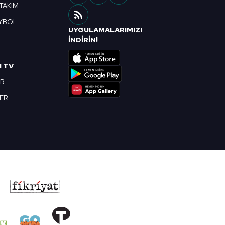
 TAKIM
YBOL
UYGULAMALARIMIZI
R
İNDİRİN!
I TV
OR
BER