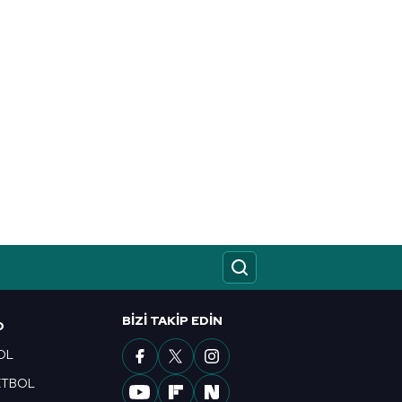
BIZI TAKIP EDIN
O
OL
ETBOL