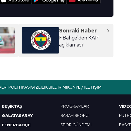
Sonraki Haber
F.Bahçe'den KAP
açıklaması!
VERI POLITIKASI
GIZLILIK BILDIRIMI
KÜNYE / İLETIŞIM
BEŞİKTAŞ
PROGRAMLAR
VIDE
GALATASARAY
SABAH SPORU
FUTB
FENERBAHÇE
SPOR GÜNDEMİ
BASK