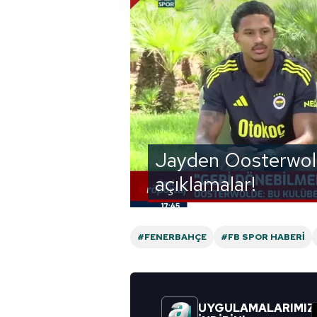
çerezler vasıtasıyla çeşitli kiş
amacıyla kullanılmaktadır. Diğer
reklam/pazarlama faaliyetlerinin
Çerezlere ilişkin tercihlerinizi 
butonuna tıklayabilir,
Çerez Bi
6698 sayılı Kişisel Verilerin 
mevzuata uygun olarak kullanılan
Jayden Oosterwold
açıklamalar!
#FENERBAHÇE
#FB SPOR HABERI
UYGULAMALARIMIZ