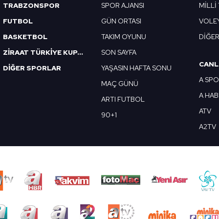
TRABZONSPOR
SPOR AJANSI
MİLLİ
FUTBOL
GÜN ORTASI
VOLE
BASKETBOL
TAKIM OYUNU
DİĞE
ZİRAAT TÜRKİYE KUPASI
SON SAYFA
CANL
DİĞER SPORLAR
YAŞASIN HAFTA SONU
A SP
MAÇ GÜNÜ
A HA
ARTI FUTBOL
ATV
90+1
A2TV