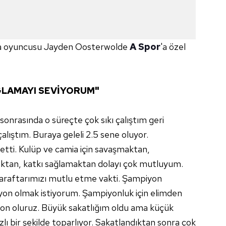
nma oyuncusu Jayden Oosterwolde
A Spor
'a özel
ĞLAMAYI SEVİYORUM"
onrasında o süreçte çok sıkı çalıştım geri
alıştım. Buraya geleli 2.5 sene oluyor.
tti. Kulüp ve camia için savaşmaktan,
aktan, katkı sağlamaktan dolayı çok mutluyum.
araftarımızı mutlu etme vakti. Şampiyon
on olmak istiyorum. Şampiyonluk için elimden
yon oluruz. Büyük sakatlığım oldu ama küçük
lı bir şekilde toparlıyor. Sakatlandıktan sonra çok