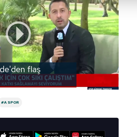
isel verileriniz işlenmekte olup gerekli olan çerezler bilgi toplum
 çerezler, sitemizin daha işlevsel kılınması ve kişiselleştirilmes
 yapılması, amaçlarıyla sınırlı olarak açık rızanız dahilinde kulla
aşağıda yer alan panel vasıtasıyla belirleyebilirsiniz. Çerezlere iliş
lgilendirme Metnimizi
ziyaret edebilirsiniz.
Korunması Kanunu uyarınca hazırlanmış Aydınlatma Metnimizi okum
 çerezlerle ilgili bilgi almak için lütfen
tıklayınız
.
e'den flaş
#A SPOR
I