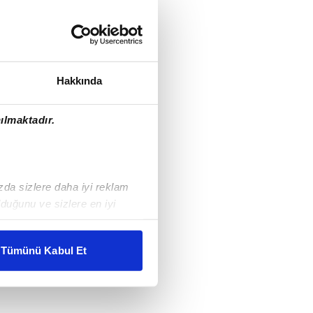
Hakkında
ılmaktadır.
ızda sizlere daha iyi reklam
duğunu ve sizlere en iyi
liyetlerimizi karşılamak
Tümünü Kabul Et
ar gösterilmeyecektir."
çerezler kullanılmaktadır. Bu