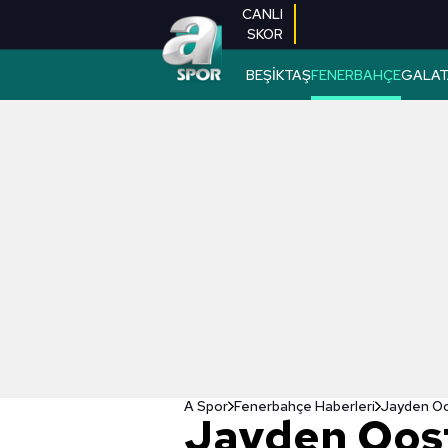
CANLI
SKOR
BEŞİKTAŞ
FENERBAHÇE
GALAT
A Spor
Fenerbahçe Haberleri
Jayden Oos
Jayden Oost