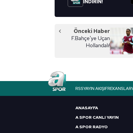
İNDİRİN!
Önceki Haber
F.Bahçe'ye Uçan
Hollandalı!
RSS
YAYIN AKIŞI
FREKANSLAR
ANASAYFA
A SPOR CANLI YAYIN
A SPOR RADYO