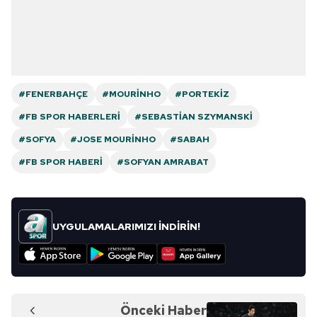
#FENERBAHÇE
#MOURINHO
#PORTEKIZ
#FB SPOR HABERLERI
#SEBASTIAN SZYMANSKI
#SOFYA
#JOSE MOURINHO
#SABAH
#FB SPOR HABERI
#SOFYAN AMRABAT
UYGULAMALARIMIZI İNDİRİN!
Önceki Haber