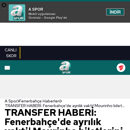
×
A SPOR
İNDİR
Mobil uygulaması
Ücretsiz - Google Play'de
CANLI
SKOR
A Spor
Fenerbahçe Haberleri
TRANSFER HABERİ: Fenerbahçe'de ayrılık vakti! Mourinho biletlerini kesti
TRANSFER HABERİ:
Fenerbahçe'de ayrılık