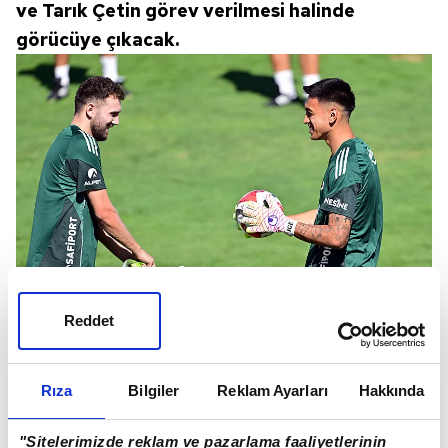
ve Tarık Çetin görev verilmesi halinde
görücüye çıkacak.
Reddet
2 yeni transfer de sarı-lacivertli formayla bu
sezon ilk kez görev yapmış olacak.
Rıza
Bilgiler
Reklam Ayarları
Hakkında
"Sitelerimizde reklam ve pazarlama faaliyetlerinin