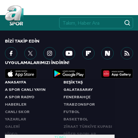
BIZI TAKIP EDIN
UYGULAMALARIMIZI İNDİRİN!
ANASAYFA
BEŞİKTAŞ
A SPOR CANLI YAYIN
GALATASARAY
A SPOR RADYO
FENERBAHÇE
HABERLER
TRABZONSPOR
CANLI SKOR
FUTBOL
YAZARLAR
BASKETBOL
GALERİ
ZİRAAT TÜRKİYE KUPASI
VİDEO
DİĞER SPORLAR
TÜMÜ