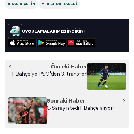
#TARIK ÇETIN
#FB SPOR HABERI
UYGULAMALARIMIZI İNDİRİN!
Önceki Haber
F.Bahçe'ye PSG'den 3. transfer!
Sonraki Haber
G.Saray istedi F.Bahçe alıyor!