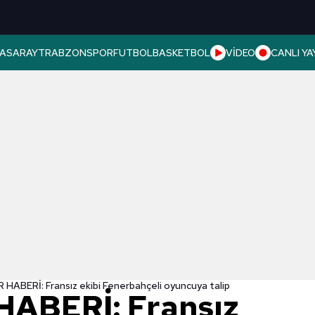
ASARAY
TRABZONSPOR
FUTBOL
BASKETBOL
VİDEO
CANLI YA
HABERİ: Fransız ekibi Fenerbahçeli oyuncuya talip
ABERİ: Fransız