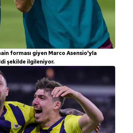
 çerezlerle ilgili bilgi almak için lütfen
tıklayınız
.
ain forması giyen Marco Asensio'yla
di şekilde ilgileniyor.