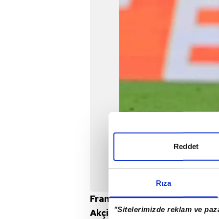
Reddet
Rıza
Fransız basınında yer alan h
"Sitelerimizde reklam ve paza
Akçiçek'le ilgileniyor.