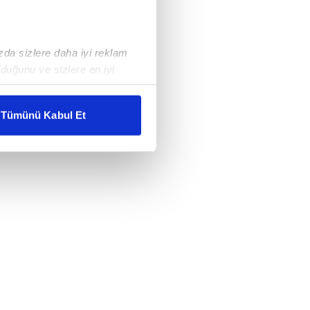
ızda sizlere daha iyi reklam
duğunu ve sizlere en iyi
liyetlerimizi karşılamak
Tümünü Kabul Et
ar gösterilmeyecektir."
çerezler kullanılmaktadır. Bu
u hizmetlerinin sunulması
i ve sizlere yönelik
nılacaktır.
kin detaylı bilgi için Ayarlar
ak ve sitemizde ilgili