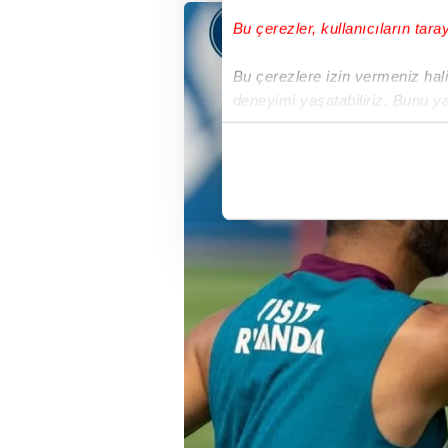
Bu çerezler, kullanıcıların tara
Bu çerezlere izin vermeniz halin
deneyimi yaşatabiliriz. Bunu y
içerikleri sunabilmek adına el
noktasında tek gelir kalemimiz 
Her halükârda, kullanıcılar, bu 
Sizlere daha iyi bir hizmet sun
çerezler vasıtasıyla çeşitli kiş
amacıyla kullanılmaktadır. Diğer
reklam/pazarlama faaliyetlerinin
Çerezlere ilişkin tercihlerinizi 
butonuna tıklayabilir,
Çerez Bi
6698 sayılı Kişisel Verilerin 