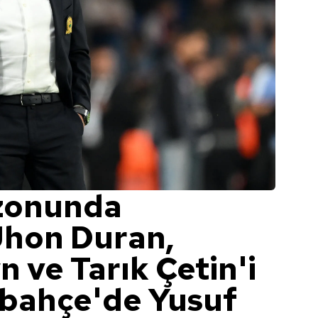
ezonunda
Jhon Duran,
 ve Tarık Çetin'i
bahçe'de Yusuf