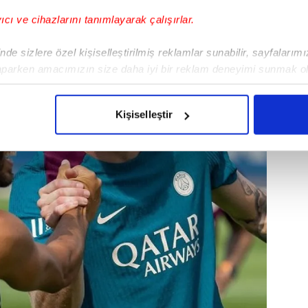
yıcı ve cihazlarını tanımlayarak çalışırlar.
de sizlere özel kişiselleştirilmiş reklamlar sunabilir, sayfalarım
aparken amacımızın size daha iyi bir reklam deneyimi sunmak ol
imizden gelen çabayı gösterdiğimizi ve bu noktada, reklamların ma
olduğunu sizlere hatırlatmak isteriz.
Kişiselleştir
çerezlere izin vermedikleri takdirde, kullanıcılara hedefli reklaml
abilmek için İnternet Sitemizde kendimize ve üçüncü kişilere ait 
isel verileriniz işlenmekte olup gerekli olan çerezler bilgi toplum
 çerezler, sitemizin daha işlevsel kılınması ve kişiselleştirilmes
 yapılması, amaçlarıyla sınırlı olarak açık rızanız dahilinde kulla
aşağıda yer alan panel vasıtasıyla belirleyebilirsiniz. Çerezlere iliş
lgilendirme Metnimizi
ziyaret edebilirsiniz.
Korunması Kanunu uyarınca hazırlanmış Aydınlatma Metnimizi okum