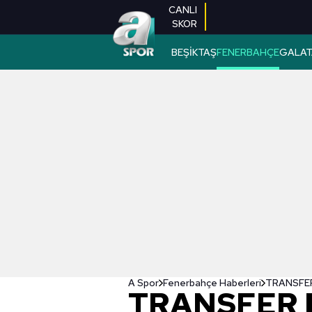
CANLI
SKOR
BEŞİKTAŞ
FENERBAHÇE
GALAT
A Spor
Fenerbahçe Haberleri
TRANSFER 
TRANSFER H