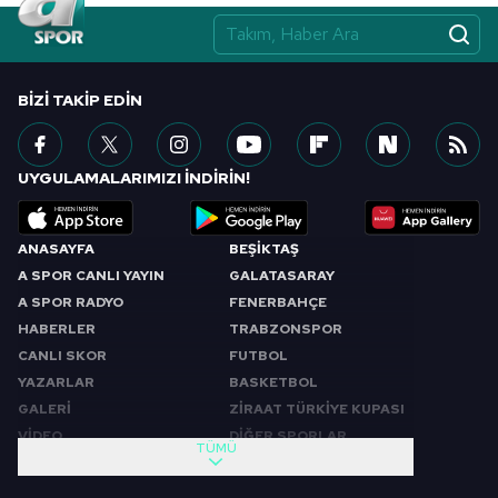
BIZI TAKIP EDIN
UYGULAMALARIMIZI İNDİRİN!
ANASAYFA
BEŞİKTAŞ
A SPOR CANLI YAYIN
GALATASARAY
A SPOR RADYO
FENERBAHÇE
HABERLER
TRABZONSPOR
CANLI SKOR
FUTBOL
YAZARLAR
BASKETBOL
GALERİ
ZİRAAT TÜRKİYE KUPASI
VİDEO
DİĞER SPORLAR
TÜMÜ
PROGRAMLAR
VIDEO