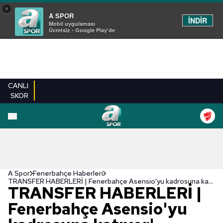
×
A SPOR
İNDİR
Mobil uygulaması
Ücretsiz - Google Play'de
CANLI
SKOR
A Spor
Fenerbahçe Haberleri
TRANSFER HABERLERİ | Fenerbahçe Asensio'yu kadrosuna katıyor! Anlaşma sağlandı
TRANSFER HABERLERİ |
Fenerbahçe Asensio'yu