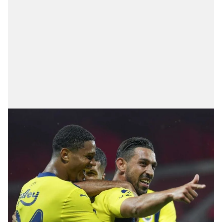
toplumu hizmetlerinin sunulması amacıyla
kullanılmaktadır. Diğer çerezler, sitemizin daha işlevsel
kılınması ve kişiselleştirilmesi ve sizlere yönelik
reklam/pazarlama faaliyetlerinin yapılması, amaçlarıyla
sınırlı olarak açık rızanız dahilinde kullanılacaktır.
Çerezlere ilişkin tercihlerinizi aşağıda yer alan panel
vasıtasıyla belirleyebilirsiniz. Çerezlere ilişkin detaylı bilgi
için Ayarlar butonuna tıklayabilir,
Çerez Bilgilendirme
Metnimizi
ziyaret edebilirsiniz.
6698 sayılı Kişisel Verilerin Korunması Kanunu uyarınca
hazırlanmış Aydınlatma Metnimizi okumak ve sitemizde
ilgili mevzuata uygun olarak kullanılan çerezlerle ilgili bilgi
almak için lütfen
tıklayınız
.