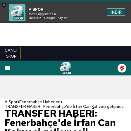
×
A SPOR
İNDİR
Mobil uygulaması
Ücretsiz - Google Play'de
CANLI
SKOR
A Spor
Fenerbahçe Haberleri
TRANSFER HABERİ: Fenerbahçe'de İrfan Can Kahveci gelişmesi! Takımdan ayrılacak mı?
TRANSFER HABERİ:
Fenerbahçe'de İrfan Can