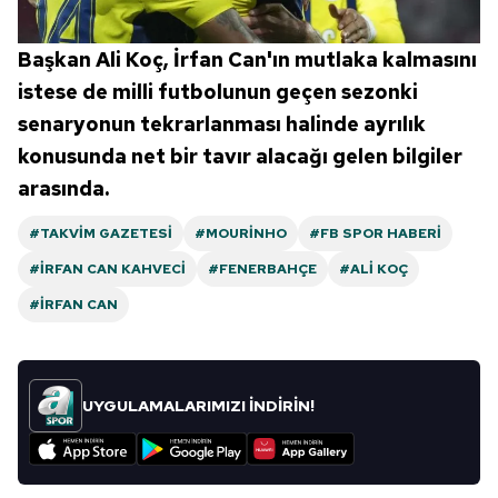
Başkan Ali Koç, İrfan Can'ın mutlaka kalmasını
istese de milli futbolunun geçen sezonki
senaryonun tekrarlanması halinde ayrılık
konusunda net bir tavır alacağı gelen bilgiler
arasında.
#TAKVIM GAZETESI
#MOURINHO
#FB SPOR HABERI
#İRFAN CAN KAHVECI
#FENERBAHÇE
#ALI KOÇ
#İRFAN CAN
UYGULAMALARIMIZI İNDİRİN!