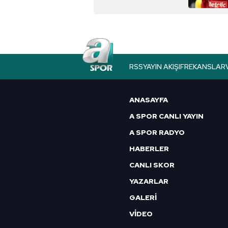
Çerezlere ilişkin tercihlerinizi 
butonuna tıklayabilir,
Çerez Bi
6698 sayılı Kişisel Verilerin 
mevzuata uygun olarak kullanılan
RSS
YAYIN AKIŞI
FREKANSLAR
ANASAYFA
A SPOR CANLI YAYIN
A SPOR RADYO
HABERLER
CANLI SKOR
YAZARLAR
GALERİ
VİDEO