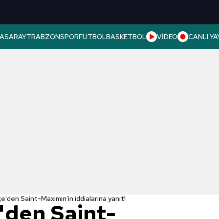
ASARAY
TRABZONSPOR
FUTBOL
BASKETBOL
VİDEO
CANLI YA
'den Saint-Maximin'in iddialarına yanıt!
den Saint-