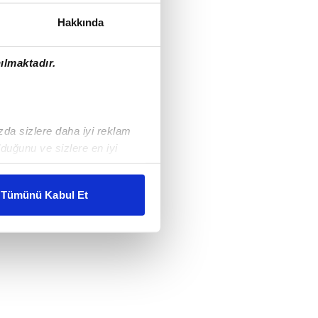
Hakkında
ılmaktadır.
ızda sizlere daha iyi reklam
duğunu ve sizlere en iyi
liyetlerimizi karşılamak
Tümünü Kabul Et
ar gösterilmeyecektir."
çerezler kullanılmaktadır. Bu
u hizmetlerinin sunulması
i ve sizlere yönelik
nılacaktır.