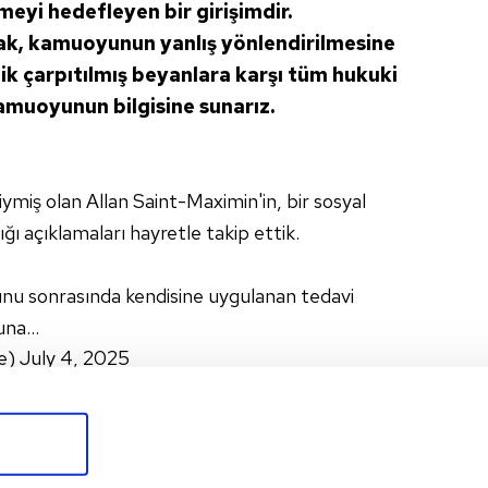
eyi hedefleyen bir girişimdir.
ak, kamuoyunun yanlış yönlendirilmesine
ik çarpıtılmış beyanlara karşı tüm hukuki
amuoyunun bilgisine sunarız.
iş olan Allan Saint-Maximin'in, bir sosyal
 açıklamaları hayretle takip ettik.
unu sonrasında kendisine uygulanan tedavi
yuna…
e)
July 4, 2025
Maximin'den flaş
açıklama! "Bana
doping yapmaya
2024/2025 sezonunu Al-Ahli'den
kalktılar"
kiralık olarak Fenerbahçe'de