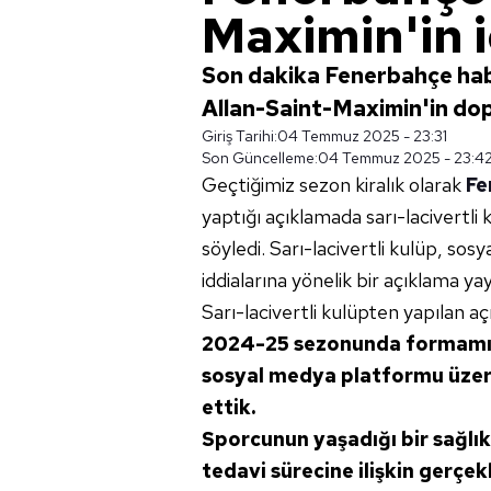
Maximin'in i
Son dakika Fenerbahçe hab
Allan-Saint-Maximin'in dopi
Giriş Tarihi:
04 Temmuz 2025 - 23:31
Son Güncelleme:
04 Temmuz 2025 - 23:4
Geçtiğimiz sezon kiralık olarak
Fe
yaptığı açıklamada sarı-lacivertli
söyledi. Sarı-lacivertli kulüp, s
iddialarına yönelik bir açıklama ya
Sarı-lacivertli kulüpten yapılan aç
2024-25 sezonunda formamızı 
sosyal medya platformu üzeri
ettik.
Sporcunun yaşadığı bir sağlı
tedavi sürecine ilişkin gerç