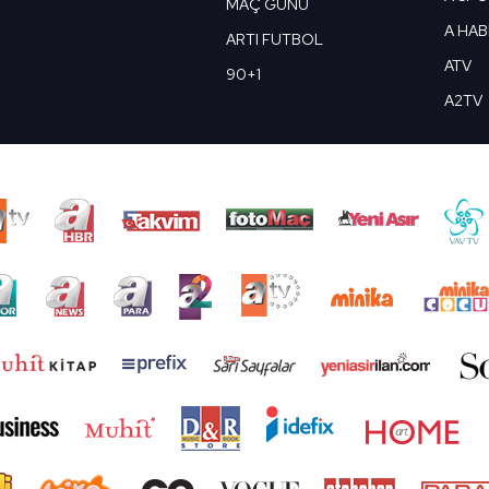
MAÇ GÜNÜ
A HA
ARTI FUTBOL
ATV
90+1
A2TV