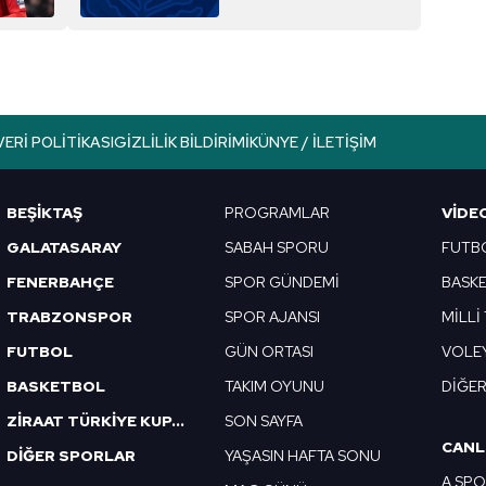
açıklaması!
aşağıda yer alan panel vasıtasıyla belirleyebilirsiniz. Çerezlere iliş
lgilendirme Metnimizi
ziyaret edebilirsiniz.
Korunması Kanunu uyarınca hazırlanmış Aydınlatma Metnimizi okum
 çerezlerle ilgili bilgi almak için lütfen
tıklayınız
.
VERI POLITIKASI
GIZLILIK BILDIRIMI
KÜNYE / İLETIŞIM
BEŞİKTAŞ
PROGRAMLAR
VIDE
GALATASARAY
SABAH SPORU
FUTB
FENERBAHÇE
SPOR GÜNDEMİ
BASK
TRABZONSPOR
SPOR AJANSI
MİLLİ
FUTBOL
GÜN ORTASI
VOLE
BASKETBOL
TAKIM OYUNU
DİĞE
ZİRAAT TÜRKİYE KUPASI
SON SAYFA
CANL
DİĞER SPORLAR
YAŞASIN HAFTA SONU
A SP