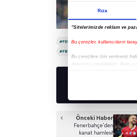
Rıza
"Sitelerimizde reklam ve paza
Bu çerezler, kullanıcıların tara
#FENERBAHÇE SPOR KULÜBÜ
#ALLA
#FB SPOR HABERI
#AL AHLI
#FR
Bu çerezlere izin vermeniz halin
deneyimi yaşatabiliriz. Bunu y
içerikleri sunabilmek adına el
noktasında tek gelir kalemimiz 
UYGULAMALARIMIZ
İNDİRİN!
Her halükârda, kullanıcılar, bu 
Sizlere daha iyi bir hizmet sun
çerezler vasıtasıyla çeşitli kiş
Önceki Haber
amacıyla kullanılmaktadır. Diğer
Fenerbahçe'den
reklam/pazarlama faaliyetlerinin
kanat hamlesi!