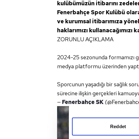
kulübümüzün itibarını zedelem
Fenerbahçe Spor Kulübü olar
ve kurumsal itibarımıza yönel
haklarımızı kullanacağımızı k
ZORUNLU AÇIKLAMA
2024-25 sezonunda formamızı giym
medya platformu üzerinden yaptığı
Sporcunun yaşadığı bir sağlık sor
sürecine ilişkin gerçekleri kamuo
—
Fenerbahçe SK
(@Fenerbahc
Reddet