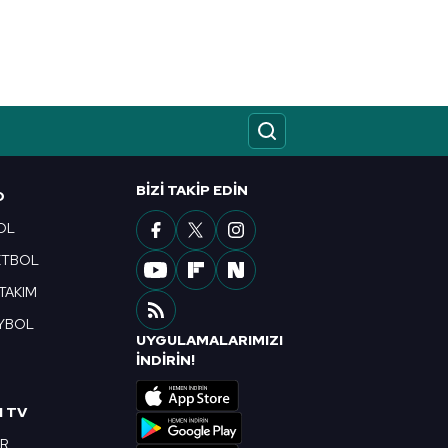
kin detaylı bilgi için Ayarlar
ak ve sitemizde ilgili
BIZI TAKIP EDIN
O
OL
ETBOL
 TAKIM
YBOL
UYGULAMALARIMIZI
R
İNDİRİN!
I TV
OR