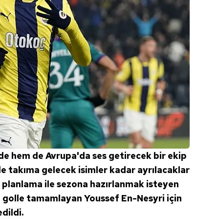
de hem de Avrupa'da ses getirecek bir ekip
 takıma gelecek isimler kadar ayrılacaklar
r planlama ile sezona hazırlanmak isteyen
0 golle tamamlayan Youssef En-Nesyri için
dildi.