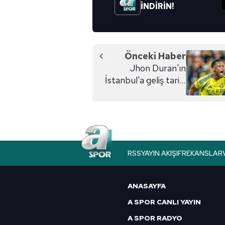
İNDİRİN!
Önceki Haber
Jhon Duran'ın
İstanbul'a geliş tarihi
belli oldu!
RSS
YAYIN AKIŞI
FREKANSLAR
ANASAYFA
A SPOR CANLI YAYIN
A SPOR RADYO