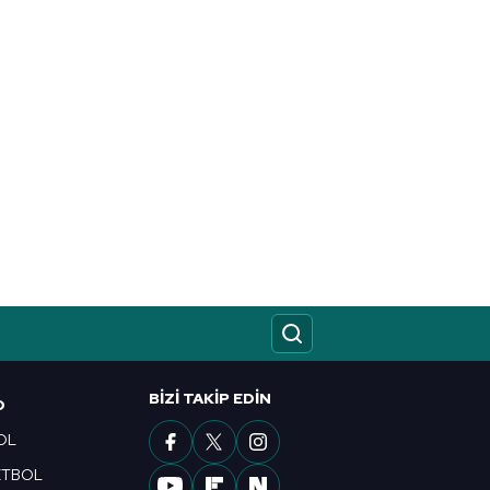
BIZI TAKIP EDIN
O
OL
ETBOL