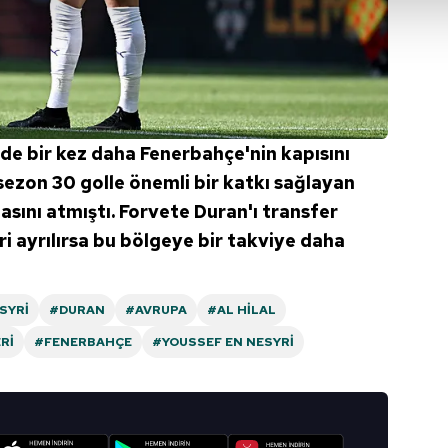
isel verileriniz işlenmekte olup gerekli olan çerezler bilgi toplum
 çerezler, sitemizin daha işlevsel kılınması ve kişiselleştirilmes
 yapılması, amaçlarıyla sınırlı olarak açık rızanız dahilinde kulla
aşağıda yer alan panel vasıtasıyla belirleyebilirsiniz. Çerezlere iliş
lgilendirme Metnimizi
ziyaret edebilirsiniz.
de bir kez daha Fenerbahçe'nin kapısını
 sezon 30 golle önemli bir katkı sağlayan
Korunması Kanunu uyarınca hazırlanmış Aydınlatma Metnimizi okum
 çerezlerle ilgili bilgi almak için lütfen
tıklayınız
.
zasını atmıştı. Forvete Duran'ı transfer
 ayrılırsa bu bölgeye bir takviye daha
SYRI
#DURAN
#AVRUPA
#AL HILAL
RI
#FENERBAHÇE
#YOUSSEF EN NESYRI
I