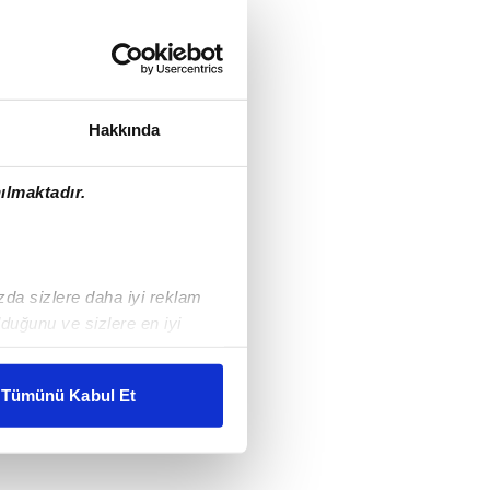
Hakkında
ılmaktadır.
ızda sizlere daha iyi reklam
duğunu ve sizlere en iyi
liyetlerimizi karşılamak
Tümünü Kabul Et
ar gösterilmeyecektir."
çerezler kullanılmaktadır. Bu