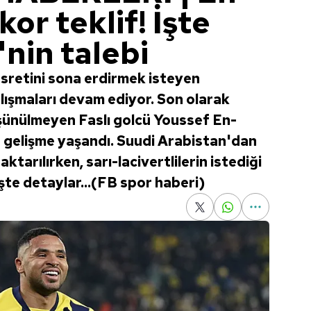
or teklif! İşte
nin talebi
asretini sona erdirmek isteyen
ışmaları devam ediyor. Son olarak
ünülmeyen Faslı golcü Youssef En-
r gelişme yaşandı. Suudi Arabistan'dan
aktarılırken, sarı-lacivertlilerin istediği
İşte detaylar...(FB spor haberi)