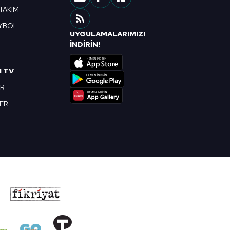
 TAKIM
YBOL
UYGULAMALARIMIZI
R
İNDİRİN!
I TV
OR
BER