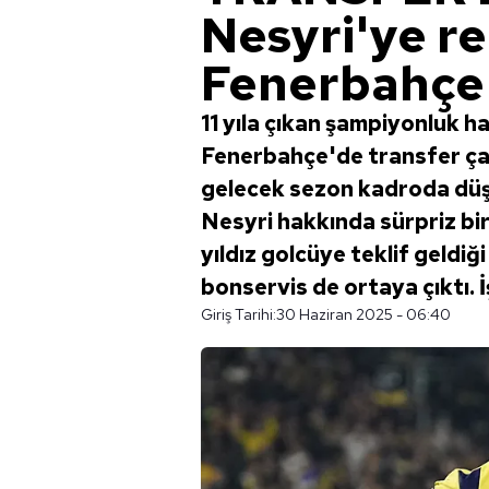
Nesyri'ye rek
Fenerbahçe'
11 yıla çıkan şampiyonluk h
Fenerbahçe'de transfer çal
gelecek sezon kadroda düş
Nesyri hakkında sürpriz bi
yıldız golcüye teklif geldiği 
bonservis de ortaya çıktı. 
Giriş Tarihi:
30 Haziran 2025 - 06:40