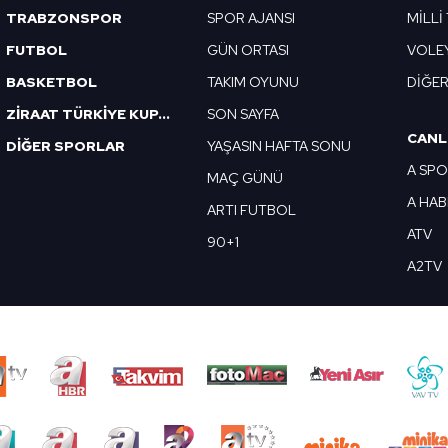
TRABZONSPOR
SPOR AJANSI
MİLLİ
FUTBOL
GÜN ORTASI
VOLE
BASKETBOL
TAKIM OYUNU
DİĞE
ZİRAAT TÜRKİYE KUPASI
SON SAYFA
CANL
DİĞER SPORLAR
YAŞASIN HAFTA SONU
A SP
MAÇ GÜNÜ
A HA
ARTI FUTBOL
ATV
90+1
A2TV