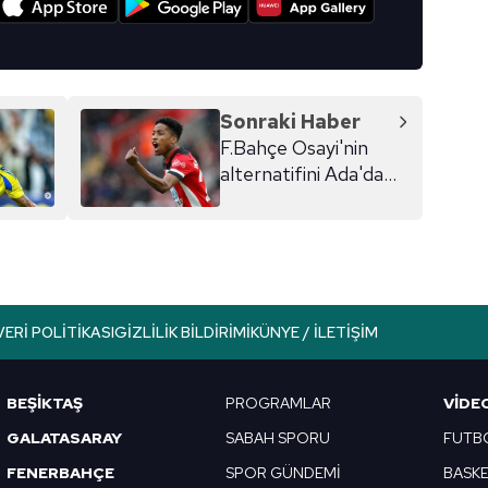
Sonraki Haber
F.Bahçe Osayi'nin
alternatifini Ada'da
buldu!
VERI POLITIKASI
GIZLILIK BILDIRIMI
KÜNYE / İLETIŞIM
BEŞİKTAŞ
PROGRAMLAR
VIDE
GALATASARAY
SABAH SPORU
FUTB
FENERBAHÇE
SPOR GÜNDEMİ
BASK