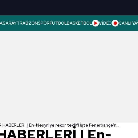
ASARAY
TRABZONSPOR
FUTBOL
BASKETBOL
VİDEO
CANLI YA
TRANSFER HABERLERİ | En-Nesyri'ye rekor teklif! İşte Fenerbahçe'nin talebi
ABERLERİ | En-