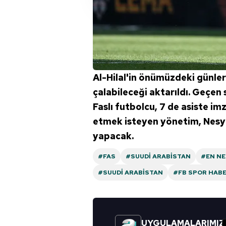
çerezler vasıtasıyla çeşitli kiş
amacıyla kullanılmaktadır. Diğer
reklam/pazarlama faaliyetlerinin
Çerezlere ilişkin tercihlerinizi 
butonuna tıklayabilir,
Çerez Bi
Al-Hilal'in önümüzdeki günler
çalabileceği aktarıldı. Geçen
6698 sayılı Kişisel Verilerin 
mevzuata uygun olarak kullanılan
Faslı futbolcu, 7 de asiste im
etmek isteyen yönetim, Nesyri
yapacak.
#FAS
#SUUDI ARABISTAN
#EN NE
#SUUDI ARABISTAN
#FB SPOR HABE
UYGULAMALARIMIZ