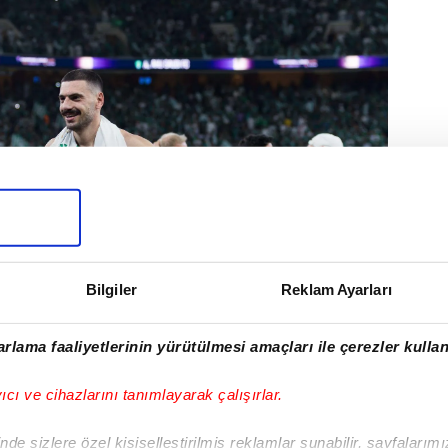
Bilgiler
Reklam Ayarları
rlama faaliyetlerinin yürütülmesi amaçları ile çerezler kullan
yıcı ve cihazlarını tanımlayarak çalışırlar.
ce yaptığı açıklamada; Fenerbahçe'de
de sizlere özel kişiselleştirilmiş reklamlar sunabilir, sayfalarım