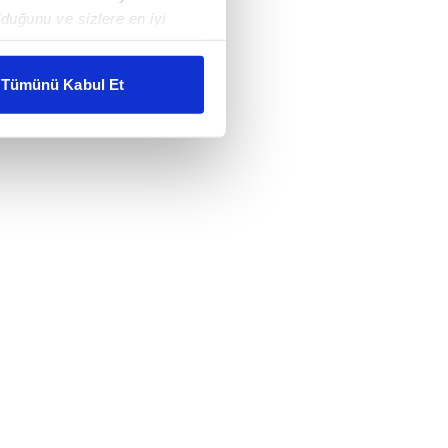
duğunu ve sizlere en iyi
liyetlerimizi karşılamak
Tümünü Kabul Et
ar gösterilmeyecektir."
çerezler kullanılmaktadır. Bu
u hizmetlerinin sunulması
i ve sizlere yönelik
nılacaktır.
kin detaylı bilgi için Ayarlar
ak ve sitemizde ilgili