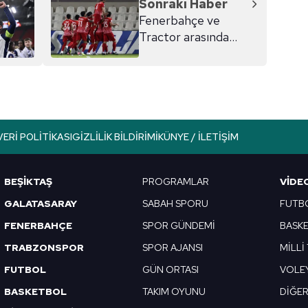
Sonraki Haber
Fenerbahçe ve
Tractor arasında
dostluk rüzgarı!
VERI POLITIKASI
GIZLILIK BILDIRIMI
KÜNYE / İLETIŞIM
BEŞİKTAŞ
PROGRAMLAR
VIDE
GALATASARAY
SABAH SPORU
FUTB
FENERBAHÇE
SPOR GÜNDEMİ
BASK
TRABZONSPOR
SPOR AJANSI
MİLLİ
FUTBOL
GÜN ORTASI
VOLE
BASKETBOL
TAKIM OYUNU
DİĞE