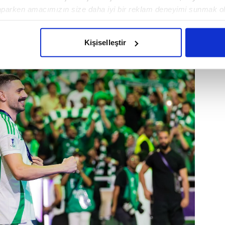
urgulamıştı. Futbol Direktörü Devin Özek,
aparken amacımızın size daha iyi bir reklam deneyimi sunmak ol
cek. Bir aksilik yaşanmaması halinde Merih
imizden gelen çabayı gösterdiğimizi ve bu noktada, reklamların ma
nerbahçe'ye 9 yıl sonra geri dönecek.
olduğunu sizlere hatırlatmak isteriz.
Kişiselleştir
çerezlere izin vermedikleri takdirde, kullanıcılara hedefli reklaml
abilmek için İnternet Sitemizde kendimize ve üçüncü kişilere ait 
isel verileriniz işlenmekte olup gerekli olan çerezler bilgi toplum
 çerezler, sitemizin daha işlevsel kılınması ve kişiselleştirilmes
 yapılması, amaçlarıyla sınırlı olarak açık rızanız dahilinde kulla
aşağıda yer alan panel vasıtasıyla belirleyebilirsiniz. Çerezlere iliş
lgilendirme Metnimizi
ziyaret edebilirsiniz.
Korunması Kanunu uyarınca hazırlanmış Aydınlatma Metnimizi okum
 çerezlerle ilgili bilgi almak için lütfen
tıklayınız
.