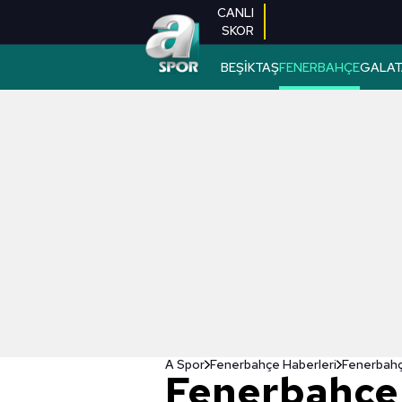
CANLI
SKOR
BEŞİKTAŞ
FENERBAHÇE
GALAT
A Spor
Fenerbahçe Haberleri
Fenerbahçe'
Fenerbahçe'