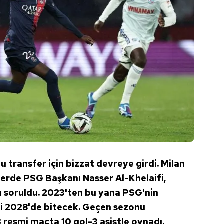
 çerezlerle ilgili bilgi almak için lütfen
tıklayınız
.
u transfer için bizzat devreye girdi. Milan
lerde PSG Başkanı Nasser Al-Khelaifi,
 soruldu. 2023'ten bu yana PSG'nin
i 2028'de bitecek. Geçen sezonu
3 resmi maçta 10 gol-3 asistle oynadı.