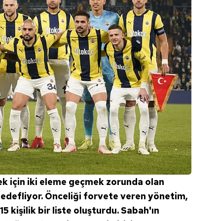
ek için iki eleme geçmek zorunda olan
edefliyor. Önceliği forvete veren yönetim,
15 kişilik bir liste oluşturdu. Sabah'ın