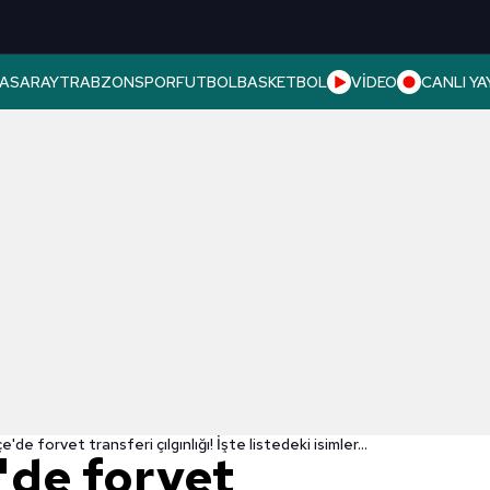
ASARAY
TRABZONSPOR
FUTBOL
BASKETBOL
VİDEO
CANLI YA
de forvet transferi çılgınlığı! İşte listedeki isimler...
de forvet