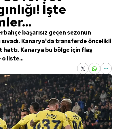
gınlığı! İşte
ler...
erbahçe başarısız geçen sezonun
 sıvadı. Kanarya'da transferde öncelikli
 hattı. Kanarya bu bölge için flaş
o liste...