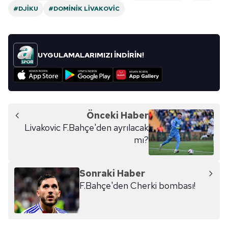
#DJIKU
#DOMINIK LIVAKOVIC
UYGULAMALARIMIZI İNDİRİN!
Önceki Haber
Livakovic F.Bahçe'den ayrılacak
mı?
Sonraki Haber
F.Bahçe'den Cherki bombası!