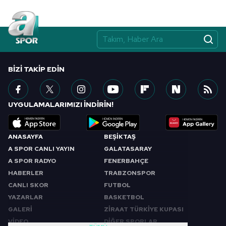
BIZI TAKIP EDIN
UYGULAMALARIMIZI İNDİRİN!
ANASAYFA
BEŞİKTAŞ
A SPOR CANLI YAYIN
GALATASARAY
A SPOR RADYO
FENERBAHÇE
HABERLER
TRABZONSPOR
CANLI SKOR
FUTBOL
YAZARLAR
BASKETBOL
GALERİ
ZİRAAT TÜRKİYE KUPASI
VİDEO
DİĞER SPORLAR