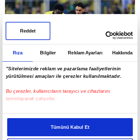
Reddet
Rıza
Bilgiler
Reklam Ayarları
Hakkında
"Sitelerimizde reklam ve pazarlama faaliyetlerinin
yürütülmesi amaçları ile çerezler kullanılmaktadır.
Gelecek sezon sarı-lacivertli kulüpte
Bu çerezler, kullanıcıların tarayıcı ve cihazlarını
olmayacak oyunculardan biri de Osayi-
tanımlayarak çalışırlar.
Samuel. Nijeryalı yeni sözleşme imzaladı.
Bu çerezlere izin vermeniz halinde sizlere özel
kişiselleştirilmiş reklamlar sunabilir, sayfalarımızda sizlere
Tümünü Kabul Et
daha iyi reklam deneyimi yaşatabiliriz. Bunu yaparken
amacımızın size daha iyi bir reklam deneyimi sunmak