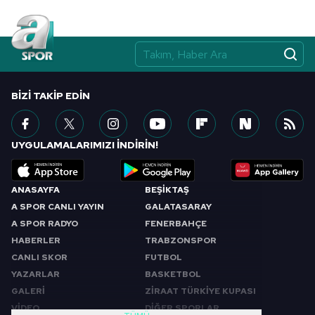
BIZI TAKIP EDIN
UYGULAMALARIMIZI İNDİRİN!
ANASAYFA
BEŞİKTAŞ
A SPOR CANLI YAYIN
GALATASARAY
A SPOR RADYO
FENERBAHÇE
HABERLER
TRABZONSPOR
CANLI SKOR
FUTBOL
YAZARLAR
BASKETBOL
GALERİ
ZİRAAT TÜRKİYE KUPASI
VİDEO
DİĞER SPORLAR