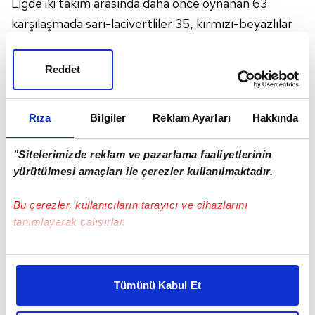
Ligde iki takım arasında daha önce oynanan 63
karşılaşmada sarı-lacivertliler 35, kırmızı-beyazlılar
ise 12 galibiyet elde ederken 16 maç eşitlikle
sonuçlandı. Fenerbahçe'nin 110 golüne, Samsunspor
Reddet
60 golle cevap verdi. Bu sezon ligin ilk yarısında
Samsun
'da oynanan müsabaka 2-2 eşitlikle sona
Rıza
Bilgiler
Reklam Ayarları
Hakkında
erdi.
"Sitelerimizde reklam ve pazarlama faaliyetlerinin
yürütülmesi amaçları ile çerezler kullanılmaktadır.
Bu çerezler, kullanıcıların tarayıcı ve cihazlarını
tanımlayarak çalışırlar.
Bu çerezlere izin vermeniz halinde sizlere özel
kişiselleştirilmiş reklamlar sunabilir, sayfalarımızda sizlere
Tümünü Kabul Et
daha iyi reklam deneyimi yaşatabiliriz. Bunu yaparken
amacımızın size daha iyi bir reklam deneyimi sunmak