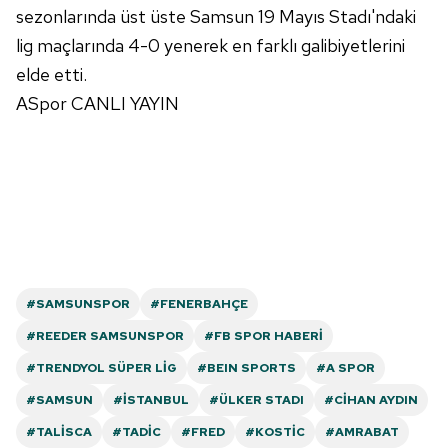
sezonlarında üst üste Samsun 19 Mayıs Stadı'ndaki
Çerezlere ilişkin tercihlerinizi aşağıda yer alan panel
lig maçlarında 4-0 yenerek en farklı galibiyetlerini
vasıtasıyla belirleyebilirsiniz. Çerezlere ilişkin detaylı bilgi
için Ayarlar butonuna tıklayabilir,
Çerez Bilgilendirme
elde etti.
Metnimizi
ziyaret edebilirsiniz.
ASpor CANLI YAYIN
6698 sayılı Kişisel Verilerin Korunması Kanunu uyarınca
hazırlanmış Aydınlatma Metnimizi okumak ve sitemizde
ilgili mevzuata uygun olarak kullanılan çerezlerle ilgili bilgi
almak için lütfen
tıklayınız
.
#SAMSUNSPOR
#FENERBAHÇE
#REEDER SAMSUNSPOR
#FB SPOR HABERI
#TRENDYOL SÜPER LIG
#BEIN SPORTS
#A SPOR
#SAMSUN
#İSTANBUL
#ÜLKER STADI
#CIHAN AYDIN
#TALISCA
#TADIC
#FRED
#KOSTIC
#AMRABAT