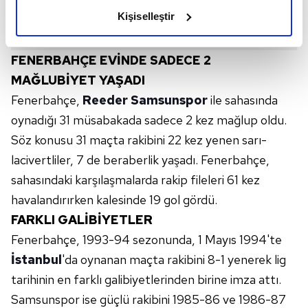
olduğunu ve sizlere en iyi içerikleri sunabilmek adına
Kişiselleştir
elimizden gelen çabayı gösterdiğimizi ve bu noktada,
reklamların maliyetlerimizi karşılamak noktasında tek gelir
kalemimiz olduğunu sizlere hatırlatmak isteriz.
FENERBAHÇE EVİNDE SADECE 2
MAĞLUBİYET YAŞADI
Her halükârda, kullanıcılar, bu çerezlere izin vermedikleri
Fenerbahçe,
Reeder Samsunspor
ile sahasında
takdirde, kullanıcılara hedefli reklamlar
oynadığı 31 müsabakada sadece 2 kez mağlup oldu.
gösterilmeyecektir."
Söz konusu 31 maçta rakibini 22 kez yenen sarı-
Sizlere daha iyi bir hizmet sunabilmek için İnternet
lacivertliler, 7 de beraberlik yaşadı. Fenerbahçe,
Sitemizde kendimize ve üçüncü kişilere ait çerezler
sahasındaki karşılaşmalarda rakip fileleri 61 kez
kullanılmaktadır. Bu çerezler vasıtasıyla çeşitli kişisel
havalandırırken kalesinde 19 gol gördü.
verileriniz işlenmekte olup gerekli olan çerezler bilgi
FARKLI GALİBİYETLER
toplumu hizmetlerinin sunulması amacıyla
Fenerbahçe, 1993-94 sezonunda, 1 Mayıs 1994'te
kullanılmaktadır. Diğer çerezler, sitemizin daha işlevsel
kılınması ve kişiselleştirilmesi ve sizlere yönelik
İstanbul
'da oynanan maçta rakibini 8-1 yenerek lig
reklam/pazarlama faaliyetlerinin yapılması, amaçlarıyla
tarihinin en farklı galibiyetlerinden birine imza attı.
sınırlı olarak açık rızanız dahilinde kullanılacaktır.
Samsunspor ise güçlü rakibini 1985-86 ve 1986-87