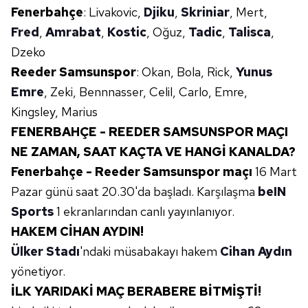
Fenerbahçe
: Livakovic,
Djiku
,
Skriniar
, Mert,
Fred
,
Amrabat
,
Kostic
, Oğuz,
Tadic
,
Talisca
,
Dzeko
Reeder Samsunspor
: Okan, Bola, Rick,
Yunus
Emre
, Zeki, Bennnasser, Celil, Carlo, Emre,
Kingsley, Marius
FENERBAHÇE - REEDER SAMSUNSPOR MAÇI
NE ZAMAN, SAAT KAÇTA VE HANGİ KANALDA?
Fenerbahçe - Reeder Samsunspor maçı
16 Mart
Pazar günü saat 20.30'da başladı. Karşılaşma
beIN
Sports
1 ekranlarından canlı yayınlanıyor.
HAKEM CİHAN AYDIN!
Ülker Stadı
'ndaki müsabakayı hakem
Cihan Aydın
yönetiyor.
İLK YARIDAKİ MAÇ BERABERE BİTMİŞTİ!