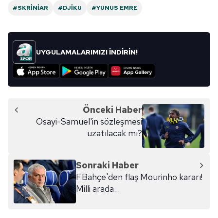
#SKRINIAR
#DJIKU
#YUNUS EMRE
UYGULAMALARIMIZI İNDİRİN!
Önceki Haber
Osayi-Samuel'in sözleşmesi
uzatılacak mı?
Sonraki Haber
F.Bahçe'den flaş Mourinho kararı!
Milli arada...