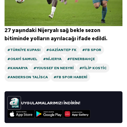
27 yaşındaki Nijeryalı sağ bekle sezon
bitiminde yolların ayrılacağı ifade edildi.
#TÜRKIYE KUPASI
#GAZIANTEP FK
#FB SPOR
#OSAYI SAMUEL
#NIJERYA
#FENERBAHÇE
#KANARYA
#YOUSSEF EN NESYRI
#FILIP KOSTIC
#ANDERSON TALISCA
#FB SPOR HABERI
UYGULAMALARIMIZI İNDİRİN!