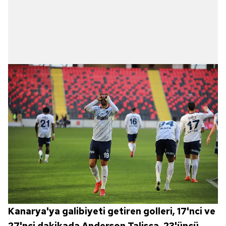
Kanarya'ya galibiyeti getiren golleri, 17'nci ve
27'nci dakikada Anderson Talisca, 23'üncü