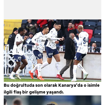
6698 sayılı Kişisel Verilerin Korunması Kanunu uyarınca
hazırlanmış Aydınlatma Metnimizi okumak ve sitemizde
ilgili mevzuata uygun olarak kullanılan çerezlerle ilgili bilgi
almak için lütfen
tıklayınız
.
Bu doğrultuda son olarak Kanarya'da o isimle
ilgili flaş bir gelişme yaşandı.