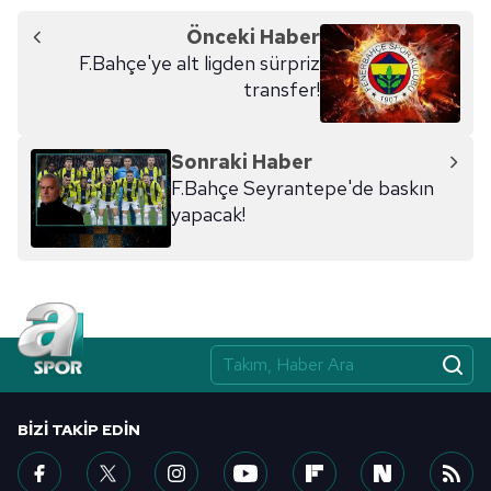
Önceki Haber
F.Bahçe'ye alt ligden sürpriz
transfer!
Sonraki Haber
F.Bahçe Seyrantepe'de baskın
yapacak!
BIZI TAKIP EDIN