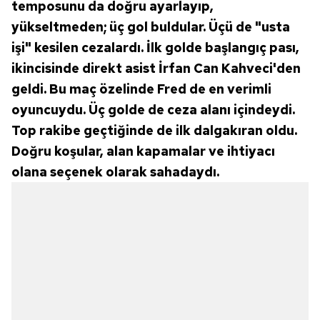
temposunu da doğru ayarlayıp,
için Ayarlar butonuna tıklayabilir,
Çerez Bilgilendirme
yükseltmeden; üç gol buldular. Üçü de "usta
Metnimizi
ziyaret edebilirsiniz.
işi" kesilen cezalardı. İlk golde başlangıç pası,
6698 sayılı Kişisel Verilerin Korunması Kanunu uyarınca
ikincisinde direkt asist İrfan Can Kahveci'den
hazırlanmış Aydınlatma Metnimizi okumak ve sitemizde
geldi. Bu maç özelinde Fred de en verimli
ilgili mevzuata uygun olarak kullanılan çerezlerle ilgili bilgi
oyuncuydu. Üç golde de ceza alanı içindeydi.
almak için lütfen
tıklayınız
.
Top rakibe geçtiğinde de ilk dalgakıran oldu.
Doğru koşular, alan kapamalar ve ihtiyacı
olana seçenek olarak sahadaydı.