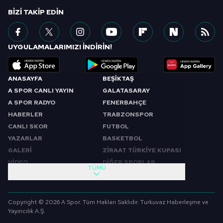
BIZI TAKIP EDIN
UYGULAMALARIMIZI İNDİRİN!
ANASAYFA
BEŞİKTAŞ
A SPOR CANLI YAYIN
GALATASARAY
A SPOR RADYO
FENERBAHÇE
HABERLER
TRABZONSPOR
CANLI SKOR
FUTBOL
YAZARLAR
BASKETBOL
GALERİ
ZİRAAT TÜRKİYE KUPASI
VİDEO
DİĞER SPORLAR
TÜMÜ
PROGRAMLAR
VIDEO
SABAH SPORU
FUTBOL
Copyright © 2026 A Spor. Tüm Hakları Saklıdır. Turkuvaz Haberleşme ve
SPOR GÜNDEMİ
BASKETBOL
Yayıncılık A.Ş.
SPOR AJANSI
MİLLİ TAKIM