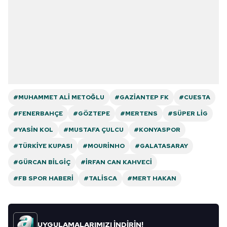
#MUHAMMET ALI METOĞLU
#GAZIANTEP FK
#CUESTA
#FENERBAHÇE
#GÖZTEPE
#MERTENS
#SÜPER LIG
#YASIN KOL
#MUSTAFA ÇULCU
#KONYASPOR
#TÜRKIYE KUPASI
#MOURINHO
#GALATASARAY
#GÜRCAN BILGIÇ
#İRFAN CAN KAHVECI
#FB SPOR HABERI
#TALISCA
#MERT HAKAN
UYGULAMALARIMIZI İNDİRİN!