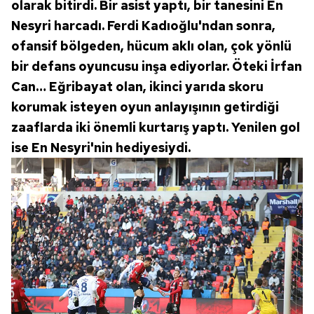
olarak bitirdi. Bir asist yaptı, bir tanesini En
Nesyri harcadı. Ferdi Kadıoğlu'ndan sonra,
ofansif bölgeden, hücum aklı olan, çok yönlü
bir defans oyuncusu inşa ediyorlar. Öteki İrfan
Can… Eğribayat olan, ikinci yarıda skoru
korumak isteyen oyun anlayışının getirdiği
zaaflarda iki önemli kurtarış yaptı. Yenilen gol
ise En Nesyri'nin hediyesiydi.